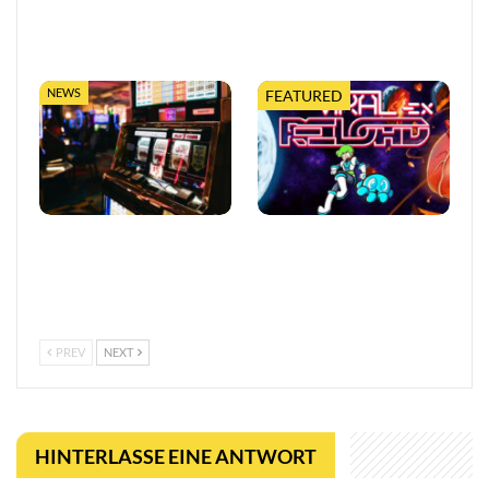
Release-Termin fest, mit
erweiterter Tabletop-
neuem Trailer und
Edition
kostenloser…
NEWS
FEATURED
So trefft ihr klügere
Viral Reload EX:
Entscheidungen in Online-
Anspruchsvoller Retro-
Casinos
Shooter mit
mikroskopischem Dreh
PREV
NEXT
HINTERLASSE EINE ANTWORT