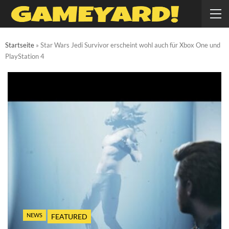
Startseite
»
Star Wars Jedi Survivor erscheint wohl auch für Xbox One und
PlayStation 4
NEWS
FEATURED