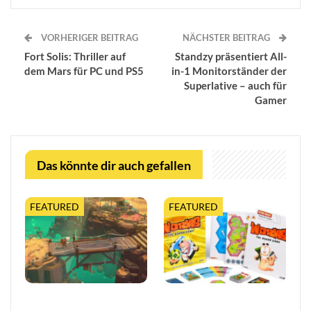
VORHERIGER BEITRAG
NÄCHSTER BEITRAG
Fort Solis: Thriller auf
Standzy präsentiert All-
dem Mars für PC und PS5
in-1 Monitorständer der
Superlative – auch für
Gamer
Das könnte dir auch gefallen
FEATURED
FEATURED
Moonlighter 2 legt finalen
Worms feiert 30 Jahre mit