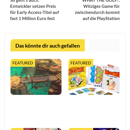
So geht’s auch:
WHAT THE GOLF?:
Entwickler setzen Preis
Witziges Game für
für Early Access-Titel auf
zwischendurch kommt
fast 1 Million Euro fest
auf die PlayStation
Das könnte dir auch gefallen
FEATURED
FEATURED
Moonlighter 2 legt finalen
Worms feiert 30 Jahre mit
Release-Termin fest, mit
erweiterter Tabletop-
neuem Trailer und
Edition
kostenloser…