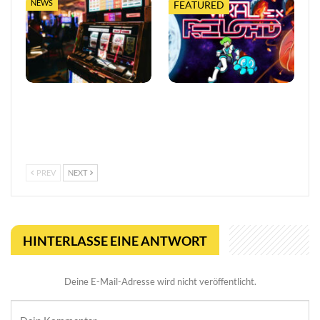
NEWS
FEATURED
So trefft ihr klügere
Viral Reload EX:
Entscheidungen in Online-
Anspruchsvoller Retro-
Casinos
Shooter mit
mikroskopischem Dreh
PREV
NEXT
HINTERLASSE EINE ANTWORT
Deine E-Mail-Adresse wird nicht veröffentlicht.