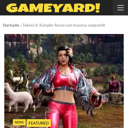
Startseite
»
Tekken 8: Kämpfer Raven und Azucena vorgestellt
NEWS
FEATURED