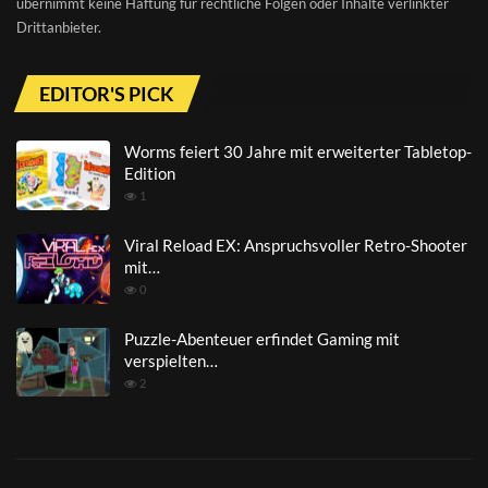
übernimmt keine Haftung für rechtliche Folgen oder Inhalte verlinkter
Drittanbieter.
EDITOR'S PICK
Worms feiert 30 Jahre mit erweiterter Tabletop-
Edition
1
Viral Reload EX: Anspruchsvoller Retro-Shooter
mit…
0
Puzzle-Abenteuer erfindet Gaming mit
verspielten…
2