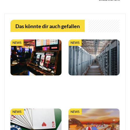
Das könnte dir auch gefallen
NEWS
NEWS
So trefft ihr klügere
LUGAS-Ausbau markiert
Entscheidungen in Online-
eine neue Ära
Casinos
datengetriebener
Glücksspielaufsicht in…
NEWS
NEWS