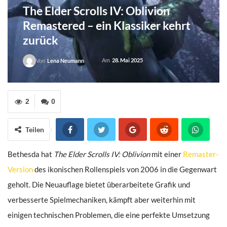
The Elder Scrolls IV: Oblivion
Remastered – ein Klassiker kehrt
zurück
Am
28. Mai 2025
Von
Lena Neumann
2
0
Teilen
Bethesda hat
The Elder Scrolls IV: Oblivion
mit einer
Remaster-
Version
des ikonischen Rollenspiels von 2006 in die Gegenwart
geholt. Die Neuauflage bietet überarbeitete Grafik und
verbesserte Spielmechaniken, kämpft aber weiterhin mit
einigen technischen Problemen, die eine perfekte Umsetzung