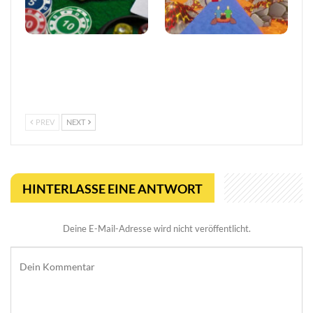
Vertrauen im
Entwickler äußert
europäischen Online-
Bedenken wegen Steams
Glücksspiel stärken
Rückerstattungsregel für
kurze Spiele
PREV
NEXT
HINTERLASSE EINE ANTWORT
Deine E-Mail-Adresse wird nicht veröffentlicht.