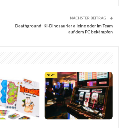
NÄCHSTER BEITRAG
Deathground: KI-Dinosaurier alleine oder im Team
auf dem PC bekämpfen
NEWS
0 Jahre mit
So trefft ihr klügere Entscheidungen