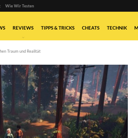
t
Wie Wir Testen
WS
REVIEWS
TIPPS & TRICKS
CHEATS
TECHNIK
M
hen Traum und Realität