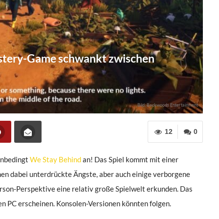
ystery-Game schwankt zwischen
Bild: Backwoods Entertainment
12
0
unbedingt
We Stay Behind
an! Das Spiel kommt mit einer
hen dabei unterdrückte Ängste, aber auch einige verborgene
erson-Perspektive eine relativ große Spielwelt erkunden. Das
en PC erscheinen. Konsolen-Versionen könnten folgen.