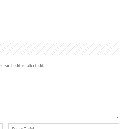
bletop-Edition
in Online-Casinos
 wird nicht veröffentlicht.