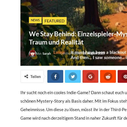
NEWS
FEATURED
We Stay Behind: Einzelspieler-M
Traum und Realität
Letztes Update
28. August 2023
Von
Sarah
Teilen
Ihr sucht noch ein cooles Indie-Game? Dann schaut euch 
schönen Mystery-Story als Basis daher. Mit im Fokus ste
Geheimnisse. Um diese zu lösen, müsst ihr in der Third-P
Game wird nach derzeitigem Stand in naher Zukunft für d