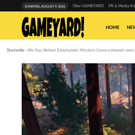
Über GAMEYARD
PR & Media Ki
SONNTAG, AUGUST 9, 2026
HOME
NE
Startseite
»
We Stay Behind: Einzelspieler-Mystery-Game schwankt zwisc