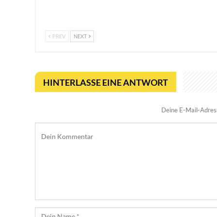
Termin fest, mit neuem Trailer und
erweiterter Ta
kostenloser…
PREV
NEXT
HINTERLASSE EINE ANTWORT
Deine E-Mail-Adresse