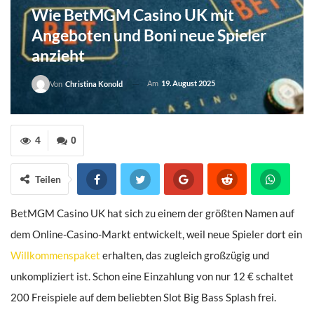
Wie BetMGM Casino UK mit
Angeboten und Boni neue Spieler
anzieht
Am
19. August 2025
Von
Christina Konold
4
0
Teilen
BetMGM Casino UK hat sich zu einem der größten Namen auf
dem Online-Casino-Markt entwickelt, weil neue Spieler dort ein
Willkommenspaket
erhalten, das zugleich großzügig und
unkompliziert ist. Schon eine Einzahlung von nur 12 € schaltet
200 Freispiele auf dem beliebten Slot Big Bass Splash frei.