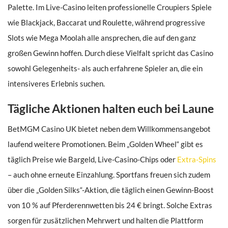
Palette. Im Live-Casino leiten professionelle Croupiers Spiele
wie Blackjack, Baccarat und Roulette, während progressive
Slots wie Mega Moolah alle ansprechen, die auf den ganz
großen Gewinn hoffen. Durch diese Vielfalt spricht das Casino
sowohl Gelegenheits- als auch erfahrene Spieler an, die ein
intensiveres Erlebnis suchen.
Tägliche Aktionen halten euch bei Laune
BetMGM Casino UK bietet neben dem Willkommensangebot
laufend weitere Promotionen. Beim „Golden Wheel“ gibt es
täglich Preise wie Bargeld, Live-Casino-Chips oder
Extra-Spins
– auch ohne erneute Einzahlung. Sportfans freuen sich zudem
über die „Golden Silks“-Aktion, die täglich einen Gewinn-Boost
von 10 % auf Pferderennwetten bis 24 € bringt. Solche Extras
sorgen für zusätzlichen Mehrwert und halten die Plattform