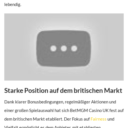
lebendig.
Starke Position auf dem britischen Markt
Dank klarer Bonusbedingungen, regelmäßiger Aktionen und
einer großen Spielauswahl hat sich BetMGM Casino UK fest auf
dem britischen Markt etabliert. Der Fokus auf
Fairness
und
Vielfalt ermöglicht es dem Anbieter, mit etablierten