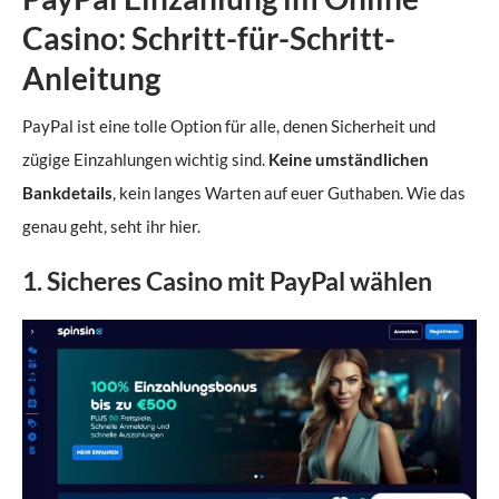
Casino: Schritt-für-Schritt-
Anleitung
PayPal ist eine tolle Option für alle, denen Sicherheit und
zügige Einzahlungen wichtig sind.
Keine umständlichen
Bankdetails
, kein langes Warten auf euer Guthaben. Wie das
genau geht, seht ihr hier.
1. Sicheres Casino mit PayPal wählen