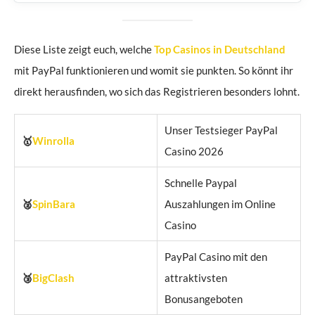
Diese Liste zeigt euch, welche
Top Casinos in Deutschland
mit PayPal funktionieren und womit sie punkten. So könnt ihr
direkt herausfinden, wo sich das Registrieren besonders lohnt.
Unser Testsieger PayPal
🥇
Winrolla
Casino 2026
Schnelle Paypal
🥈
SpinBara
Auszahlungen im Online
Casino
PayPal Casino mit den
🥉
BigClash
attraktivsten
Bonusangeboten