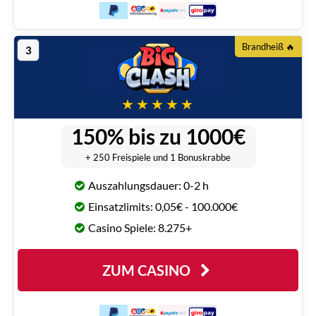
Brandheiß 🔥
3
150% bis zu 1000€
+ 250 Freispiele und 1 Bonuskrabbe
Auszahlungsdauer: 0-2 h
Einsatzlimits: 0,05€ - 100.000€
Casino Spiele: 8.275+
ZUM CASINO