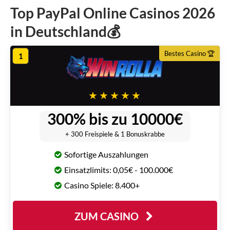
Top PayPal Online Casinos 2026
in Deutschland💰
Bestes Casino 🏆
1
300% bis zu 10000€
+ 300 Freispiele & 1 Bonuskrabbe
Sofortige Auszahlungen
Einsatzlimits: 0,05€ - 100.000€
Casino Spiele: 8.400+
ZUM CASINO