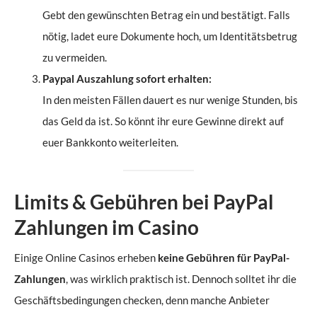
Gebt den gewünschten Betrag ein und bestätigt. Falls
nötig, ladet eure Dokumente hoch, um Identitätsbetrug
zu vermeiden.
Paypal Auszahlung sofort erhalten
:
In den meisten Fällen dauert es nur wenige Stunden, bis
das Geld da ist. So könnt ihr eure Gewinne direkt auf
euer Bankkonto weiterleiten.
Limits & Gebühren bei PayPal
Zahlungen im Casino
Einige Online Casinos erheben
keine Gebühren für PayPal-
Zahlungen
, was wirklich praktisch ist. Dennoch solltet ihr die
Geschäftsbedingungen checken, denn manche Anbieter