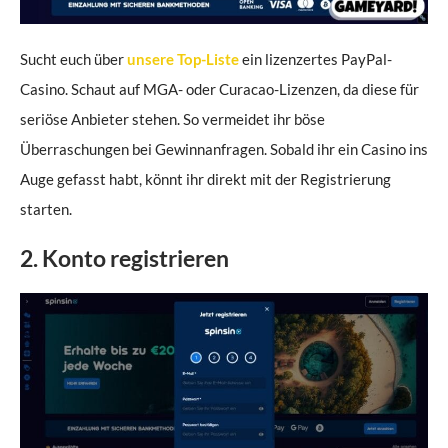
Sucht euch über
unsere Top-Liste
ein lizenzertes PayPal-
Casino. Schaut auf MGA- oder Curacao-Lizenzen, da diese für
seriöse Anbieter stehen. So vermeidet ihr böse
Überraschungen bei Gewinnanfragen. Sobald ihr ein Casino ins
Auge gefasst habt, könnt ihr direkt mit der Registrierung
starten.
2. Konto registrieren