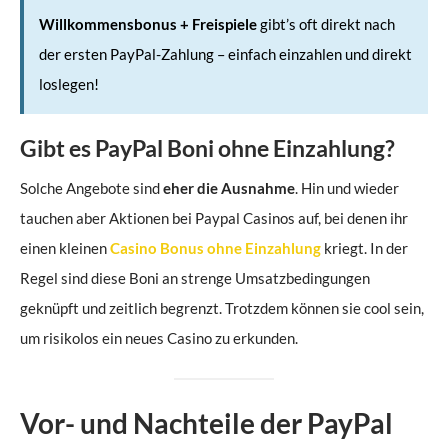
Willkommensbonus + Freispiele
gibt’s oft direkt nach
der ersten PayPal-Zahlung – einfach einzahlen und direkt
loslegen!
Gibt es PayPal Boni ohne Einzahlung?
Solche Angebote sind
eher die Ausnahme
. Hin und wieder
tauchen aber Aktionen bei Paypal Casinos auf, bei denen ihr
einen kleinen
Casino Bonus ohne Einzahlung
kriegt. In der
Regel sind diese Boni an strenge Umsatzbedingungen
geknüpft und zeitlich begrenzt. Trotzdem können sie cool sein,
um risikolos ein neues Casino zu erkunden.
Vor- und Nachteile der PayPal