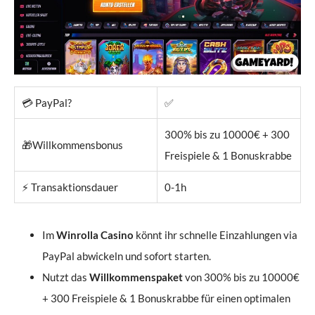
💳 PayPal?
✅
300% bis zu 10000€ + 300
🎁Willkommensbonus
Freispiele & 1 Bonuskrabbe
⚡ Transaktionsdauer
0-1h
Im
Winrolla
Casino
könnt ihr schnelle Einzahlungen via
PayPal abwickeln und sofort starten.
Nutzt das
Willkommenspaket
von 300% bis zu 10000€
+ 300 Freispiele & 1 Bonuskrabbe für einen optimalen