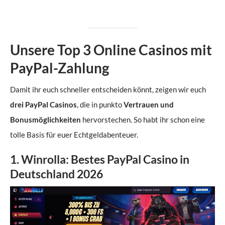
Unsere Top 3 Online Casinos mit
PayPal-Zahlung
Damit ihr euch schneller entscheiden könnt, zeigen wir euch
drei PayPal Casinos
, die in punkto
Vertrauen und
Bonusmöglichkeiten
hervorstechen. So habt ihr schon eine
tolle Basis für euer Echtgeldabenteuer.
1. Winrolla: Bestes PayPal Casino in
Deutschland 2026