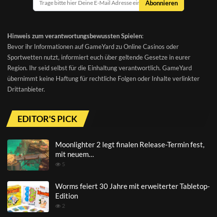
Abonnieren
Hinweis zum verantwortungsbewussten Spielen
:
Bevor ihr Informationen auf GameYard zu Online Casinos oder
Sportwetten nutzt, informiert euch über geltende Gesetze in eurer
Region. Ihr seid selbst für die Einhaltung verantwortlich. GameYard
übernimmt keine Haftung für rechtliche Folgen oder Inhalte verlinkter
Drittanbieter.
EDITOR'S PICK
Moonlighter 2 legt finalen Release-Termin fest,
mit neuem…
5
Worms feiert 30 Jahre mit erweiterter Tabletop-
Edition
2