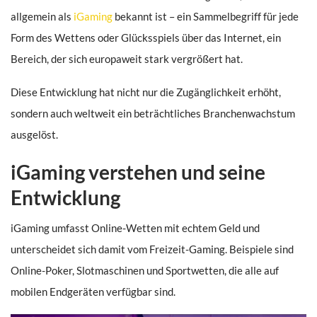
allgemein als
iGaming
bekannt ist – ein Sammelbegriff für jede
Form des Wettens oder Glücksspiels über das Internet, ein
Bereich, der sich europaweit stark vergrößert hat.
Diese Entwicklung hat nicht nur die Zugänglichkeit erhöht,
sondern auch weltweit ein beträchtliches Branchenwachstum
ausgelöst.
iGaming verstehen und seine
Entwicklung
iGaming umfasst Online-Wetten mit echtem Geld und
unterscheidet sich damit vom Freizeit-Gaming. Beispiele sind
Online-Poker, Slotmaschinen und Sportwetten, die alle auf
mobilen Endgeräten verfügbar sind.