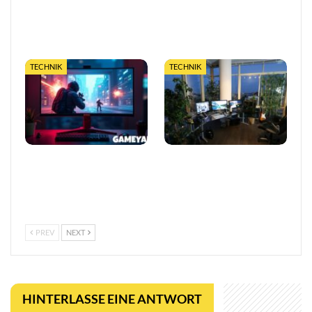
Games? Warum
vor: KI-Gaming-Coach mit
Quantentechnologie alles
Grok-Technologie auf der
verändert
CES 2026
TECHNIK
TECHNIK
Neuer KI-Gaming-Monitor
Wie Gaming seinen
entfacht Streit um
ökologischen Fußabdruck
Fairplay: Ist das Betrug
verkleinert
oder Innovation?
PREV
NEXT
HINTERLASSE EINE ANTWORT