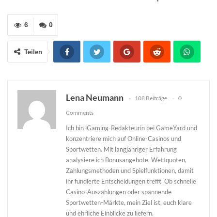
6
0
Teilen
Lena Neumann
108 Beiträge
0
Comments
Ich bin iGaming-Redakteurin bei GameYard und
konzentriere mich auf Online-Casinos und
Sportwetten. Mit langjähriger Erfahrung
analysiere ich Bonusangebote, Wettquoten,
Zahlungsmethoden und Spielfunktionen, damit
ihr fundierte Entscheidungen trefft. Ob schnelle
Casino-Auszahlungen oder spannende
Sportwetten-Märkte, mein Ziel ist, euch klare
und ehrliche Einblicke zu liefern.