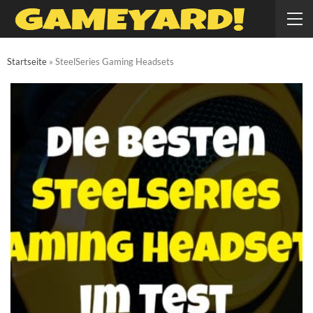
Startseite
»
SteelSeries Gaming Headsets