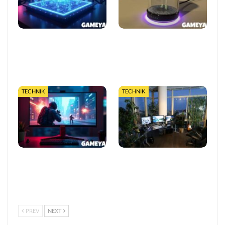
Das Ende berechenbarer
Razer stellt Project Ava
Games? Warum
vor: KI-Gaming-Coach mit
Quantentechnologie alles
Grok-Technologie auf der
verändert
CES 2026
TECHNIK
TECHNIK
Neuer KI-Gaming-Monitor
Wie Gaming seinen
entfacht Streit um
ökologischen Fußabdruck
Fairplay: Ist das Betrug
verkleinert
oder Innovation?
PREV
NEXT