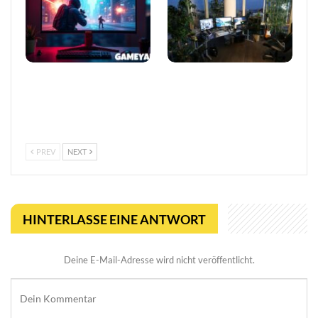
Neuer KI-Gaming-Monitor
Wie Gaming seinen
entfacht Streit um
ökologischen Fußabdruck
Fairplay: Ist das Betrug
verkleinert
oder Innovation?
PREV
NEXT
HINTERLASSE EINE ANTWORT
Deine E-Mail-Adresse wird nicht veröffentlicht.