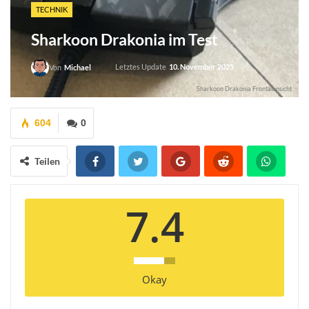
TECHNIK
Sharkoon Drakonia im Test
Letztes Update
10. November 2025
Von
Michael
Sharkoon Drakonia Frontalansicht
604
0
Teilen
7.4
Okay