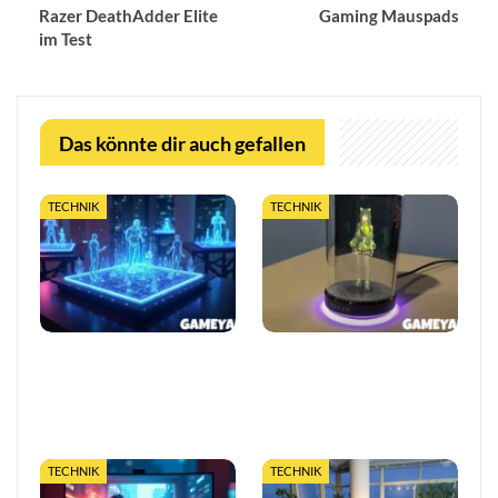
Razer DeathAdder Elite
Gaming Mauspads
im Test
Das könnte dir auch gefallen
TECHNIK
TECHNIK
Das Ende berechenbarer
Razer stellt Project Ava
Games? Warum
vor: KI-Gaming-Coach mit
Quantentechnologie alles
Grok-Technologie auf der
verändert
CES 2026
TECHNIK
TECHNIK