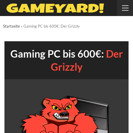
Startseite
»
Gaming PC bis 600€: Der Grizzly
Gaming PC bis 600€:
Der
Grizzly