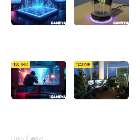
Das Ende berechenbarer
Razer stellt Project Ava
Games? Warum
vor: KI-Gaming-Coach mit
Quantentechnologie alles
Grok-Technologie auf der
verändert
CES 2026
TECHNIK
TECHNIK
Neuer KI-Gaming-Monitor
Wie Gaming seinen
entfacht Streit um
ökologischen Fußabdruck
Fairplay: Ist das Betrug
verkleinert
oder Innovation?
PREV
NEXT