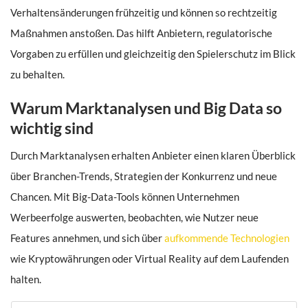
Verhaltensänderungen frühzeitig und können so rechtzeitig
Maßnahmen anstoßen. Das hilft Anbietern, regulatorische
Vorgaben zu erfüllen und gleichzeitig den Spielerschutz im Blick
zu behalten.
Warum Marktanalysen und Big Data so
wichtig sind
Durch Marktanalysen erhalten Anbieter einen klaren Überblick
über Branchen-Trends, Strategien der Konkurrenz und neue
Chancen. Mit Big-Data-Tools können Unternehmen
Werbeerfolge auswerten, beobachten, wie Nutzer neue
Features annehmen, und sich über
aufkommende Technologien
wie Kryptowährungen oder Virtual Reality auf dem Laufenden
halten.