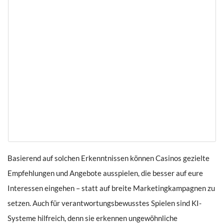
Basierend auf solchen Erkenntnissen können Casinos gezielte
Empfehlungen und Angebote ausspielen, die besser auf eure
Interessen eingehen – statt auf breite Marketingkampagnen zu
setzen. Auch für verantwortungsbewusstes Spielen sind KI-
Systeme hilfreich, denn sie erkennen ungewöhnliche