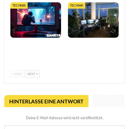
TECHNIK
TECHNIK
Neuer KI-Gaming-Monitor
Wie Gaming seinen
entfacht Streit um
ökologischen Fußabdruck
Fairplay: Ist das Betrug
verkleinert
oder Innovation?
PREV
NEXT
HINTERLASSE EINE ANTWORT
Deine E-Mail-Adresse wird nicht veröffentlicht.