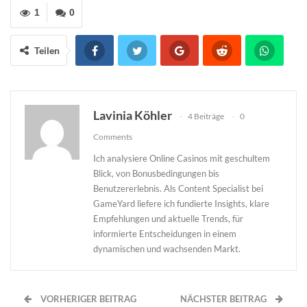
1
0
Teilen
Lavinia Köhler
4 Beiträge
0
Comments
Ich analysiere Online Casinos mit geschultem
Blick, von Bonusbedingungen bis
Benutzererlebnis. Als Content Specialist bei
GameYard liefere ich fundierte Insights, klare
Empfehlungen und aktuelle Trends, für
informierte Entscheidungen in einem
dynamischen und wachsenden Markt.
VORHERIGER BEITRAG
NÄCHSTER BEITRAG