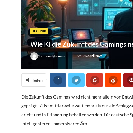
TECHNIK
Wie KI die Zukunft des Gamings ne
Am
29. April 2025
Von
Lena Neumann
Teilen
Die Zukunft des Gamings wird nicht mehr allein von Entwic
geprägt. KI ist mittlerweile weit mehr als nur ein Schlagwo
erlebt und in Erinnerung behalten werden. Für deutsche S
intelligenteren, immersiveren Ära.