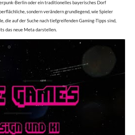
erpunk-Berlin oder ein traditionelles bayerisches Dorf
berflächliche, sondern verändern grundlegend, wie Spieler
le, die auf der Suche nach tiefgreifenden Gaming-Tipps sind,
ts das neue Meta darstellen.