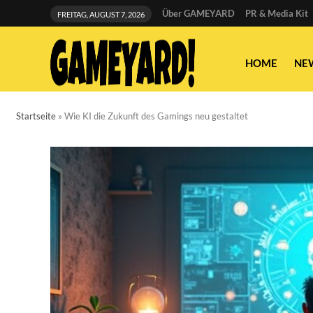
Über GAMEYARD
PR & Media Kit
FREITAG, AUGUST 7, 2026
HOME
NE
Startseite
»
Wie KI die Zukunft des Gamings neu gestaltet