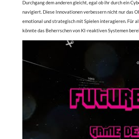
Durchgang dem anderen gleicht, egal ob ihr durch ein Cyb
navigiert. Diese Innovationen verbessern nicht nur das O
emotional und strategisch mit Spielen interagieren. Für al
könnte das Beherrschen von KI-reaktiven Systemen berei