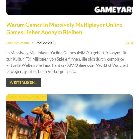
Warum Gamer In Massively Multiplayer Online
Games Lieber Anonym Bleiben
Lena Neumann
Mai 22, 2025
0
In Massively Multiplayer Online Games (MMOs) gehört Anonymität
zur Kultur. Für Millionen von Spieler*innen, die sich durch komplexe
virtuelle Welten wie Final Fantasy XIV Online oder World of Warcraft
bewegen, geht es beim Verbergen der…
WEITERLESEN...
WORLD OF WARCRAFT