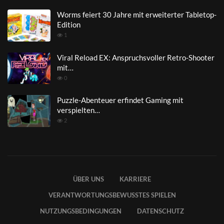
Worms feiert 30 Jahre mit erweiterter Tabletop-
Edition
1
Viral Reload EX: Anspruchsvoller Retro-Shooter
mit…
0
Puzzle-Abenteuer erfindet Gaming mit
verspielten…
2
ÜBER UNS
KARRIERE
VERANTWORTUNGSBEWUSSTES SPIELEN
NUTZUNGSBEDINGUNGEN
DATENSCHUTZ