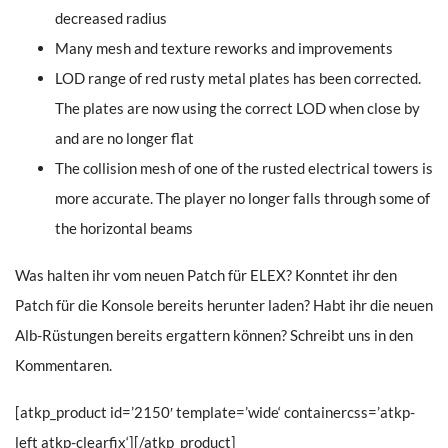
decreased radius
Many mesh and texture reworks and improvements
LOD range of red rusty metal plates has been corrected.
The plates are now using the correct LOD when close by
and are no longer flat
The collision mesh of one of the rusted electrical towers is
more accurate. The player no longer falls through some of
the horizontal beams
Was halten ihr vom neuen Patch für ELEX? Konntet ihr den
Patch für die Konsole bereits herunter laden? Habt ihr die neuen
Alb-Rüstungen bereits ergattern können? Schreibt uns in den
Kommentaren.
[atkp_product id=’2150′ template=’wide‘ containercss=’atkp-
left atkp-clearfix‘][/atkp_product]