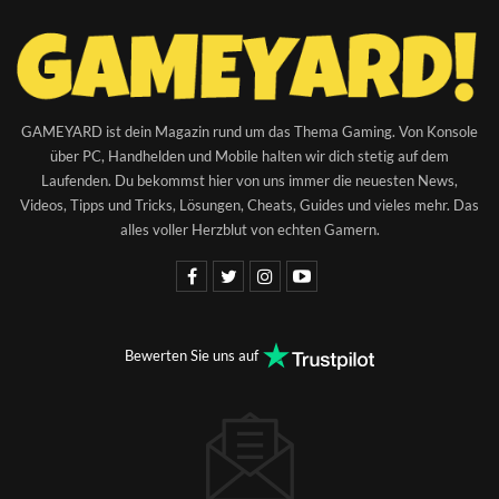
GAMEYARD ist dein Magazin rund um das Thema Gaming. Von Konsole
über PC, Handhelden und Mobile halten wir dich stetig auf dem
Laufenden. Du bekommst hier von uns immer die neuesten News,
Videos, Tipps und Tricks, Lösungen, Cheats, Guides und vieles mehr. Das
alles voller Herzblut von echten Gamern.
Bewerten Sie uns auf