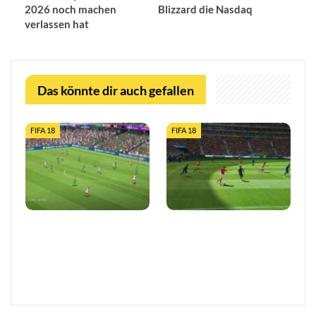
2026 noch machen
Blizzard die Nasdaq
verlassen hat
Das könnte dir auch gefallen
FIFA 18
FIFA 18
Zwei Fußball-Gaming-
FIFA 18 Winter Upgrades:
Ikonen im Niedergang
Update für den Rest der
Welt auf PS4, Xbox One
und PC