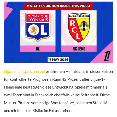
Ligatrends sprechen bei
erfahrenen Heimteams in dieser Saison
für kontrollierte Prognosen. Rund 42 Prozent aller Ligue-1-
Heimsiege bestätigen diese Entwicklung. Spiele mit mehr als
zwei Toren sind in Frankreich ebenfalls keine Seltenheit. Diese
Muster fördern vorsichtige Wettansätze, bei denen Stabilität
und minimiertes Risiko im Fokus stehen.