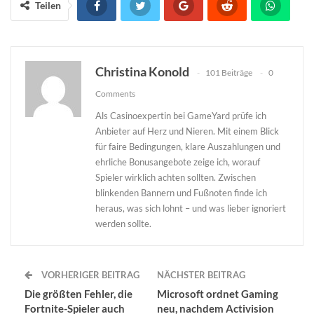
Teilen
Christina Konold
101 Beiträge
0
Comments
Als Casinoexpertin bei GameYard prüfe ich
Anbieter auf Herz und Nieren. Mit einem Blick
für faire Bedingungen, klare Auszahlungen und
ehrliche Bonusangebote zeige ich, worauf
Spieler wirklich achten sollten. Zwischen
blinkenden Bannern und Fußnoten finde ich
heraus, was sich lohnt – und was lieber ignoriert
werden sollte.
VORHERIGER BEITRAG
NÄCHSTER BEITRAG
Die größten Fehler, die
Microsoft ordnet Gaming
Fortnite-Spieler auch
neu, nachdem Activision