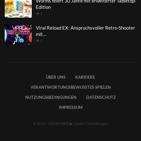
Worms feiert 30 Jahre mit erweiterter Tabletop-
Edition
2
Viral Reload EX: Anspruchsvoller Retro-Shooter
mit…
3
ÜBER UNS
KARRIERE
VERANTWORTUNGSBEWUSSTES SPIELEN
NUTZUNGSBEDINGUNGEN
DATENSCHUTZ
IMPRESSUM
© 2026 - GAMEYARD
▶
Cookie Einstellungen