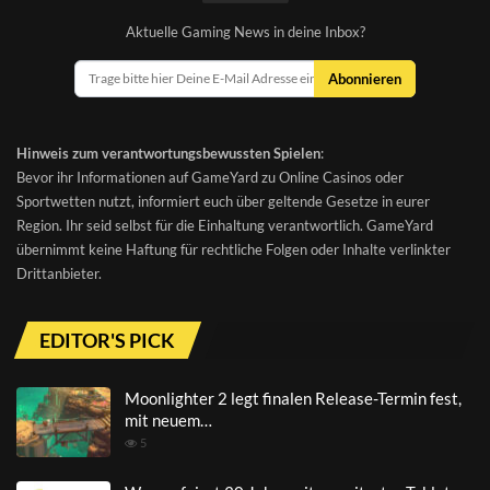
Aktuelle Gaming News in deine Inbox?
Abonnieren
Hinweis zum verantwortungsbewussten Spielen
:
Bevor ihr Informationen auf GameYard zu Online Casinos oder
Sportwetten nutzt, informiert euch über geltende Gesetze in eurer
Region. Ihr seid selbst für die Einhaltung verantwortlich. GameYard
übernimmt keine Haftung für rechtliche Folgen oder Inhalte verlinkter
Drittanbieter.
EDITOR'S PICK
Moonlighter 2 legt finalen Release-Termin fest,
mit neuem…
5