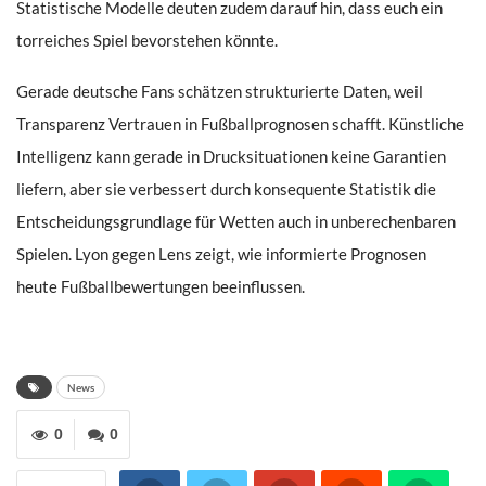
Statistische Modelle deuten zudem darauf hin, dass euch ein
torreiches Spiel bevorstehen könnte.
Gerade deutsche Fans schätzen strukturierte Daten, weil
Transparenz Vertrauen in Fußballprognosen schafft. Künstliche
Intelligenz kann gerade in Drucksituationen keine Garantien
liefern, aber sie verbessert durch konsequente Statistik die
Entscheidungsgrundlage für Wetten auch in unberechenbaren
Spielen. Lyon gegen Lens zeigt, wie informierte Prognosen
heute Fußballbewertungen beeinflussen.
News
0
0