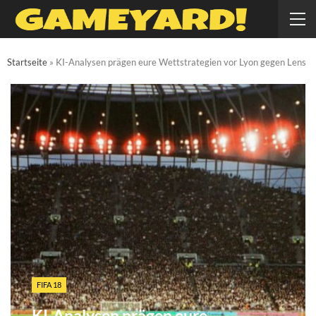
Startseite
»
KI-Analysen prägen eure Wettstrategien vor Lyon gegen Lens
FIFA 18
KI-Analysen prägen eure