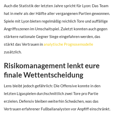
Auch die Statistik der letzten Jahre spricht für Lyon: Das Team
hat in mehr als der Hälfte aller vergangenen Partien gewonnen.
Spiele mit Lyon bieten regelmäßig reichlich Tore und auffällige
Angriffsszenen im Umschaltspiel. Zuletzt konnten auch gegen
stärkere nationale Gegner Siege eingefahren werden, das
stärkt das Vertrauen in
analytische Prognosemodelle
zusätzlich.
Risikomanagement lenkt eure
finale Wettentscheidung
Lens bleibt jedoch gefährlich: Die Offensive konnte in den
letzten Ligaspielen durchschnittlich zwei Tore pro Partie
erzielen. Defensiv bleiben weiterhin Schwächen, was das
Vertrauen erfahrener Fußballanalysten vor Anpfiff einschränkt.