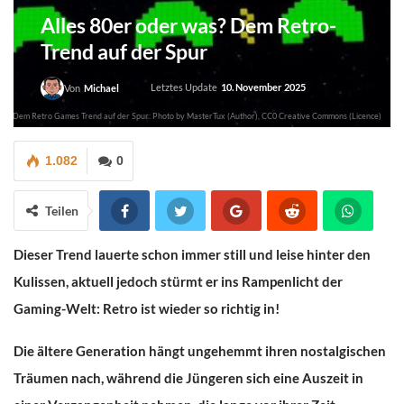
Alles 80er oder was? Dem Retro-
Trend auf der Spur
Letztes Update
10. November 2025
Von
Michael
was? Dem Retro Games Trend auf der Spur: Photo by MasterTux (Author), CC0 Creative Commons (Licence)
1.082
0
Teilen
Dieser Trend lauerte schon immer still und leise hinter den
Kulissen, aktuell jedoch stürmt er ins Rampenlicht der
Gaming-Welt: Retro ist wieder so richtig in!
Die ältere Generation hängt ungehemmt ihren nostalgischen
Träumen nach, während die Jüngeren sich eine Auszeit in