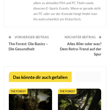
allem zu aktuellen PS4 und PC Titeln sowie
diversen E-Sports Events. Wenn er gerade nicht
am PC oder vor der Konsole hängt findet man
ihn wahrscheinlich am Kickertisch.
VORHERIGER BEITRAG
NÄCHSTER BEITRAG
The Forest: Die Basics –
Alles 80er oder was?
Die Gesundheit
Dem Retro-Trend auf der
Spur
Das könnte dir auch gefallen
THE FOREST
THE FOREST