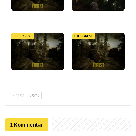
The Forest: Karten &
Alle The Forest Cheats!
Maps
THE FOREST
THE FOREST
The Forest: Der
The Forest: Der Spielstand
Flugzeugabsturz
PREV
NEXT
1 Kommentar