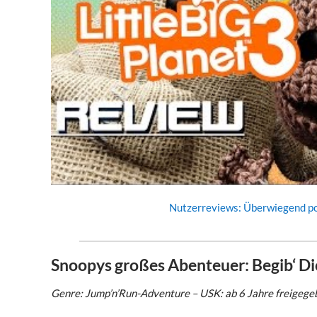
Nutzerreviews:
Überwiegend po
Snoopys großes Abenteuer: Begib‘ D
Genre: Jump’n’Run-Adventure – USK: ab 6 Jahre freigege