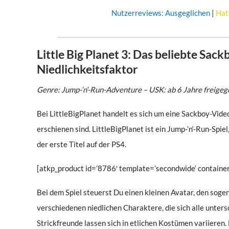
Nutzerreviews:
Ausgeglichen
|
Hat
Little Big Planet 3: Das beliebte Sa
Niedlichkeitsfaktor
Genre: Jump-‘n‘-Run-Adventure – USK: ab 6 Jahre freige
Bei LittleBigPlanet handelt es sich um eine Sackboy-Video
erschienen sind. LittleBigPlanet ist ein Jump-’n‘-Run-Spie
der erste Titel auf der PS4.
[atkp_product id=’8786′ template=’secondwide‘ container
Bei dem Spiel steuerst Du einen kleinen Avatar, den sog
verschiedenen niedlichen Charaktere, die sich alle unter
Strickfreunde lassen sich in etlichen Kostümen variieren