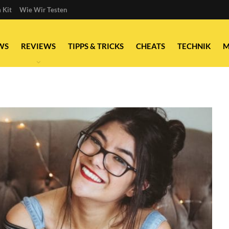
 Kit
Wie Wir Testen
WS
REVIEWS
TIPPS & TRICKS
CHEATS
TECHNIK
M