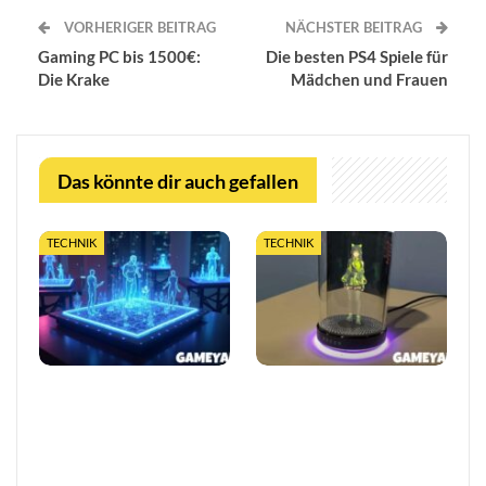
VORHERIGER BEITRAG
NÄCHSTER BEITRAG
Gaming PC bis 1500€:
Die besten PS4 Spiele für
Die Krake
Mädchen und Frauen
Das könnte dir auch gefallen
TECHNIK
TECHNIK
Das Ende berechenbarer
Razer stellt Project Ava
Games? Warum
vor: KI-Gaming-Coach mit
Quantentechnologie alles
Grok-Technologie auf der
verändert
CES 2026