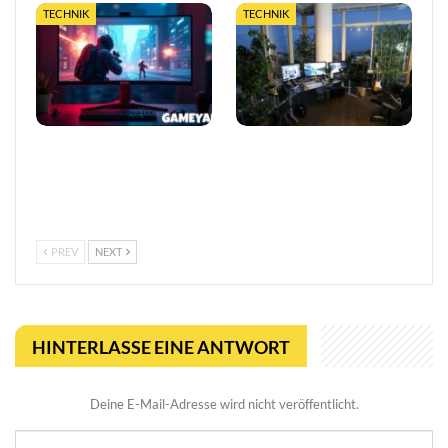
TECHNIK
TECHNIK
Neuer KI-Gaming-Monitor
Wie Gaming seinen
entfacht Streit um
ökologischen Fußabdruck
Fairplay: Ist das Betrug
verkleinert
oder Innovation?
PREV
NEXT
HINTERLASSE EINE ANTWORT
Deine E-Mail-Adresse wird nicht veröffentlicht.