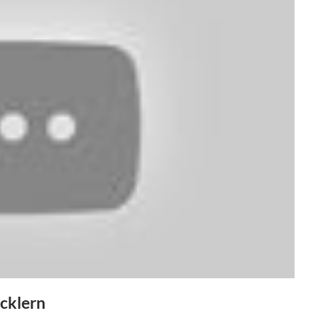
cklern