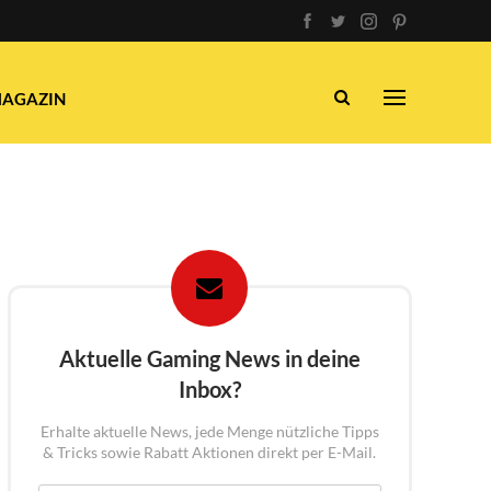
AGAZIN
Aktuelle Gaming News in deine
Inbox?
Erhalte aktuelle News, jede Menge nützliche Tipps
& Tricks sowie Rabatt Aktionen direkt per E-Mail.