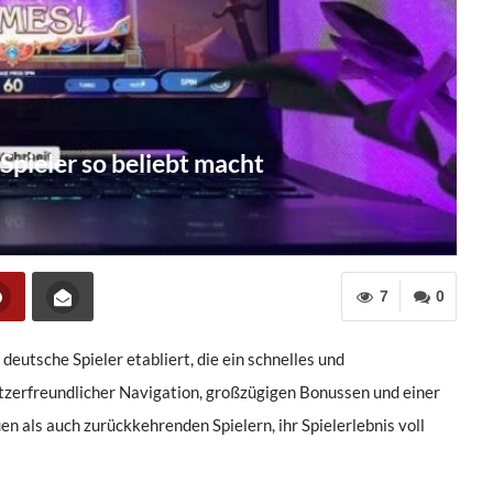
pieler so beliebt macht
7
0
 deutsche Spieler etabliert, die ein schnelles und
tzerfreundlicher Navigation, großzügigen Bonussen und einer
n als auch zurückkehrenden Spielern, ihr Spielerlebnis voll