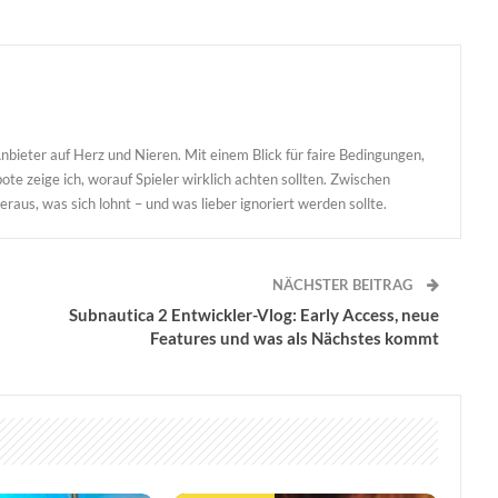
bieter auf Herz und Nieren. Mit einem Blick für faire Bedingungen,
e zeige ich, worauf Spieler wirklich achten sollten. Zwischen
raus, was sich lohnt – und was lieber ignoriert werden sollte.
NÄCHSTER BEITRAG
Subnautica 2 Entwickler-Vlog: Early Access, neue
Features und was als Nächstes kommt