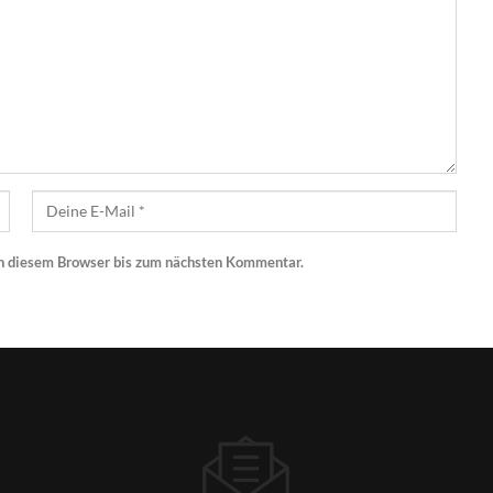
n diesem Browser bis zum nächsten Kommentar.