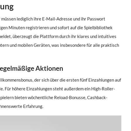
dung
 müssen lediglich ihre E-Mail-Adresse und ihr Passwort
gen Minuten registrieren und sofort auf die Spielbibliothek
det, überzeugt die Plattform durch ihr klares und intuitives
tern und mobilen Geräten, was insbesondere für alle praktisch
regelmäßige Aktionen
lkommensbonus, der sich über die ersten fünf Einzahlungen auf
le. Für höhere Einzahlungen steht außerdem ein High-Roller-
spielern bieten wöchentliche Reload-Bonusse, Cashback-
lohnenswerte Erfahrung.