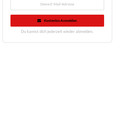
Kostenlos Anmelden
Du kannst dich jederzeit wieder abmelden.