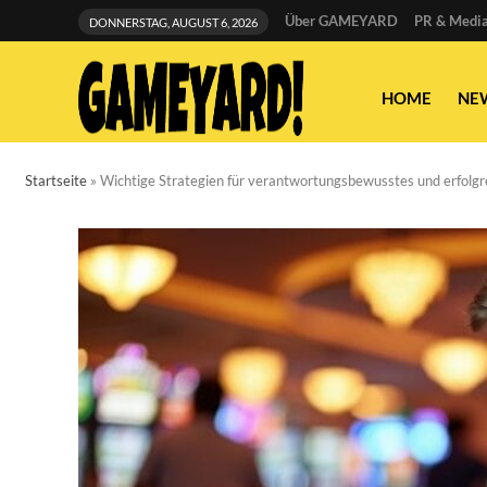
Über GAMEYARD
PR & Media
DONNERSTAG, AUGUST 6, 2026
HOME
NE
Startseite
»
Wichtige Strategien für verantwortungsbewusstes und erfolgre