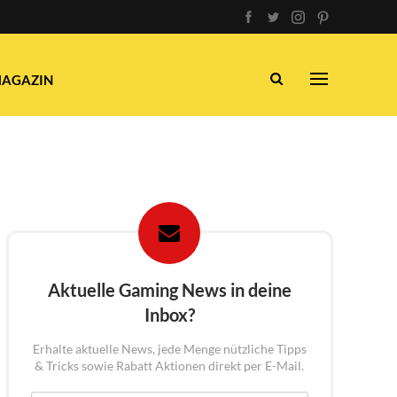
AGAZIN
Aktuelle Gaming News in deine
Inbox?
Erhalte aktuelle News, jede Menge nützliche Tipps
& Tricks sowie Rabatt Aktionen direkt per E-Mail.