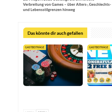
Verbreitung von Games – über Alters-, Geschlechts-
und Lebensstilgrenzen hinweg
Das könnte dir auch gefallen
GASTBEITRÄGE
GASTBEITRÄGE
Geburtstags-Boni in Online-Casinos
Die besten Fre
belohnen treue Spieler:innen
Big Bass Bonan
Splash im Chec