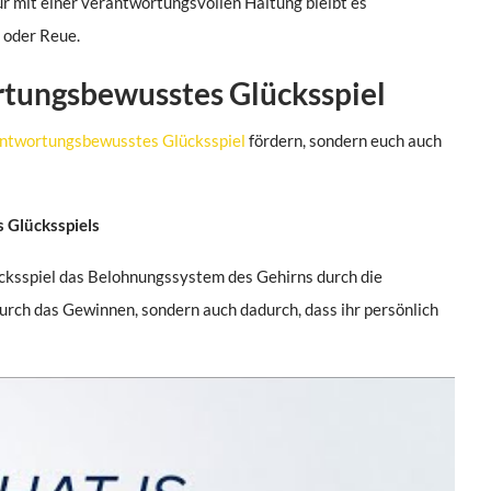
r mit einer verantwortungsvollen Haltung bleibt es
 oder Reue.
ortungsbewusstes Glücksspiel
ntwortungsbewusstes Glücksspiel
fördern, sondern euch auch
 Glücksspiels
ücksspiel das Belohnungssystem des Gehirns durch die
urch das Gewinnen, sondern auch dadurch, dass ihr persönlich