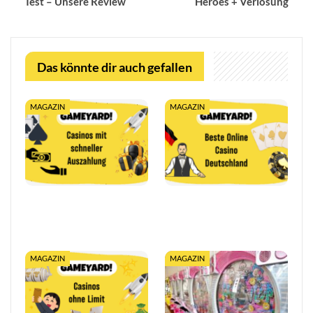
Test – Unsere Review
Heroes + Verlosung
Das könnte dir auch gefallen
MAGAZIN
MAGAZIN
Casino mit schneller
10€ Einzahlung im Online
Auszahlung: Sofort
Casino 2026: Bonus ab
Gewinne auszahlen
10€ sichern
MAGAZIN
MAGAZIN