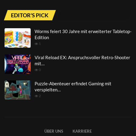
EDITOR'S PICK
Worms feiert 30 Jahre mit erweiterter Tabletop-
Edition
1
Viral Reload EX: Anspruchsvoller Retro-Shooter
mit…
0
Puzzle-Abenteuer erfindet Gaming mit
verspielten…
2
ÜBER UNS
KARRIERE