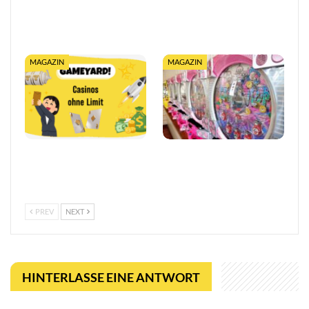
Casino mit schneller
10€ Einzahlung im Online
Auszahlung: Sofort
Casino 2026: Bonus ab
Gewinne auszahlen
10€ sichern
MAGAZIN
MAGAZIN
Online Casino ohne 1€
Pachinko Slots bieten ein
Limit: Spielen ohne
einzigartiges Spielerlebnis
Einschränkungen
PREV
NEXT
HINTERLASSE EINE ANTWORT