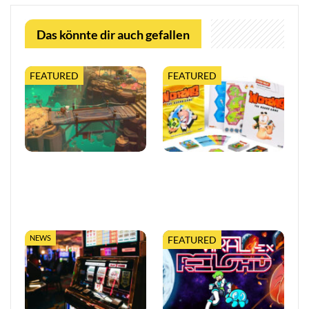
Das könnte dir auch gefallen
FEATURED
FEATURED
Moonlighter 2 legt finalen
Worms feiert 30 Jahre mit
Release-Termin fest, mit
erweiterter Tabletop-
neuem Trailer und
Edition
kostenloser…
NEWS
FEATURED