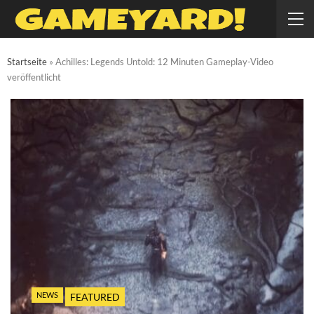
Startseite
»
Achilles: Legends Untold: 12 Minuten Gameplay-Video
veröffentlicht
NEWS
FEATURED