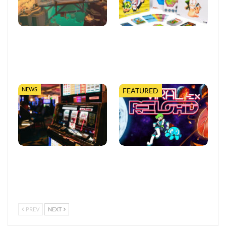
Moonlighter 2 legt finalen
Worms feiert 30 Jahre mit
Release-Termin fest, mit
erweiterter Tabletop-
neuem Trailer und
Edition
kostenloser…
NEWS
FEATURED
So trefft ihr klügere
Viral Reload EX:
Entscheidungen in Online-
Anspruchsvoller Retro-
Casinos
Shooter mit
mikroskopischem Dreh
PREV
NEXT