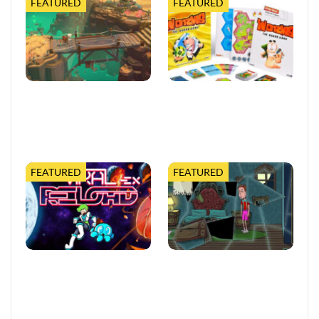
FEATURED
FEATURED
Moonlighter 2 legt finalen
Worms feiert 30 Jahre mit
Release-Termin fest, mit
erweiterter Tabletop-
neuem Trailer und
Edition
kostenloser…
FEATURED
FEATURED
Viral Reload EX:
Puzzle-Abenteuer erfindet
Anspruchsvoller Retro-
Gaming mit verspielten
Shooter mit
übernatürlichen
mikroskopischem Dreh
Herausforderungen…