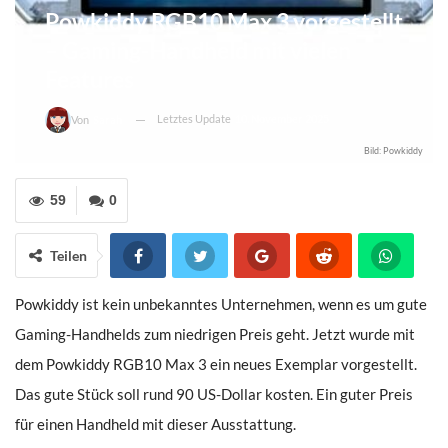
Powkiddy RGB10 Max 3 vorgestellt
– Gaming-Handheld mit vielen
Features
Letztes Update
10. November 2025
Von
Sarah
Bild: Powkiddy
59
0
Teilen
Powkiddy ist kein unbekanntes Unternehmen, wenn es um gute
Gaming-Handhelds zum niedrigen Preis geht. Jetzt wurde mit
dem Powkiddy RGB10 Max 3 ein neues Exemplar vorgestellt.
Das gute Stück soll rund 90 US-Dollar kosten. Ein guter Preis
für einen Handheld mit dieser Ausstattung.