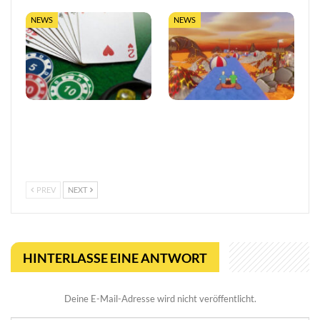
NEWS
NEWS
Vertrauen im
Entwickler äußert
europäischen Online-
Bedenken wegen Steams
Glücksspiel stärken
Rückerstattungsregel für
kurze Spiele
PREV
NEXT
HINTERLASSE EINE ANTWORT
Deine E-Mail-Adresse wird nicht veröffentlicht.