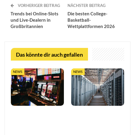
VORHERIGER BEITRAG
NÄCHSTER BEITRAG
Trends bei Online-Slots
Die besten College-
und Live-Dealern in
Basketball-
Großbritannien
Wettplattformen 2026
Das könnte dir auch gefallen
NEWS
NEWS
So trefft ihr klügere
LUGAS-Ausbau markiert
Entscheidungen in Online-
eine neue Ära
Casinos
datengetriebener
Glücksspielaufsicht in…