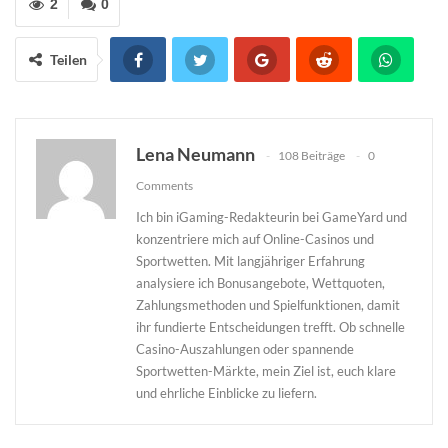
2
0
Teilen
Lena Neumann
108 Beiträge
0
Comments
Ich bin iGaming-Redakteurin bei GameYard und
konzentriere mich auf Online-Casinos und
Sportwetten. Mit langjähriger Erfahrung
analysiere ich Bonusangebote, Wettquoten,
Zahlungsmethoden und Spielfunktionen, damit
ihr fundierte Entscheidungen trefft. Ob schnelle
Casino-Auszahlungen oder spannende
Sportwetten-Märkte, mein Ziel ist, euch klare
und ehrliche Einblicke zu liefern.