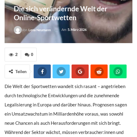
Die sich verändernde Welt der
Online-Sportwetten
Am
5. März 2026
Von
Lena Neumann
2
0
Teilen
Die Welt der Sportwetten wandelt sich rasant – angetrieben
durch technologische Entwicklungen und die zunehmende
Legalisierung in Europa und darüber hinaus. Prognosen sagen
ein Umsatzwachstum in Milliardenhöhe voraus, was sowohl
neue Chancen als auch Herausforderungen mit sich bringt.
Während der Sektor wächst, müssen verbraucher:innen und