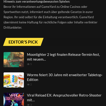
Hinweis zum verantwortungsbewussten Spielen
:
Bevor ihr Informationen auf GameYard zu Online Casinos oder
Sportwetten nutzt, informiert euch über geltende Gesetze in eurer
Region. Ihr seid selbst für die Einhaltung verantwortlich. GameYard
übernimmt keine Haftung für rechtliche Folgen oder Inhalte verlinkter
Drittanbieter.
EDITOR'S PICK
Moonlighter 2 legt finalen Release-Termin fest,
mit neuem…
5
Worms feiert 30 Jahre mit erweiterter Tabletop-
Edition
2
Viral Reload EX: Anspruchsvoller Retro-Shooter
mit…
3