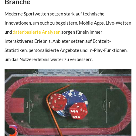
Branche
Moderne Sportwetten setzen stark auf technische
Innovationen, um euch zu begeistern. Mobile Apps, Live-Wetten
und
datenbasierte Analysen
sorgen für ein immer
interaktiveres Erlebnis. Anbieter setzen auf Echtzeit-
Statistiken, personalisierte Angebote und In-Play-Funktionen,
um das Nutzererlebnis weiter zu verbessern.