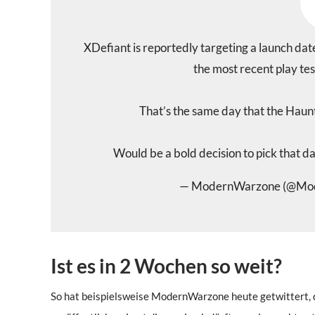
XDefiant is reportedly targeting a launch dat
the most recent play te
That’s the same day that the Hau
Would be a bold decision to pick that da
— ModernWarzone (@Mo
Ist es in 2 Wochen so weit?
So hat beispielsweise ModernWarzone heute getwittert, 