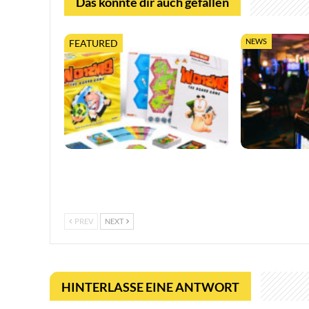
Das könnte dir auch gefallen
NEWS
FEATURED
Worms feiert 30 Jahre mit
So trefft ihr k
erweiterter Tabletop-Edition
in Online-Casi
PREV
NEXT
HINTERLASSE EINE ANTWORT