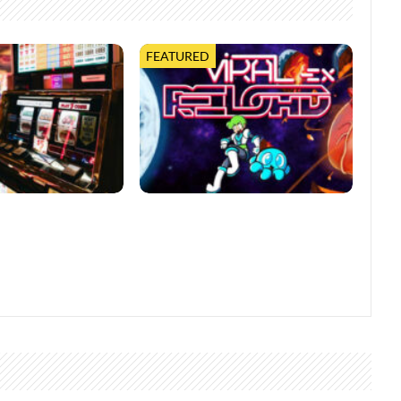
FEATURED
lügere Entscheidungen
Viral Reload EX: Anspruchsvoller
nos
Retro-Shooter mit
mikroskopischem Dreh