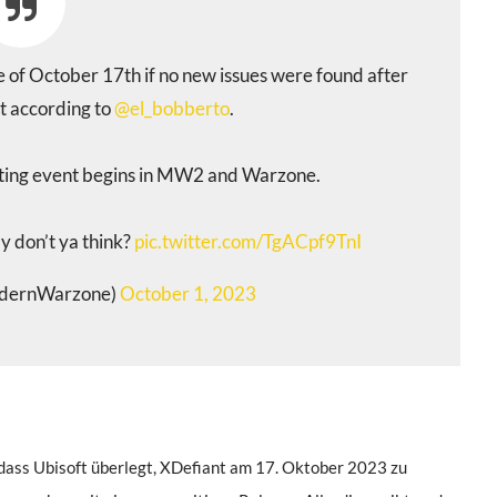
e of October 17th if no new issues were found after
st according to
@el_bobberto
.
nting event begins in MW2 and Warzone.
y don’t ya think?
pic.twitter.com/TgACpf9TnI
dernWarzone)
October 1, 2023
dass Ubisoft überlegt, XDefiant am 17. Oktober 2023 zu