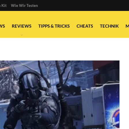
 Kit
Wie Wir Testen
WS
REVIEWS
TIPPS & TRICKS
CHEATS
TECHNIK
M