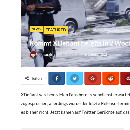
NEWS
FEATURED
Kommt XDefiant bereits in 2 Woc
Letztes Update
3. Oktober 2023
Von
Sarah
Teilen
XDefiant wird von vielen Fans bereits sehnlichst erwarte
zugesprochen, allerdings wurde der letzte Release-Termi
es bisher nicht. Jetzt kamen auf Twitter Gerüchte auf, da