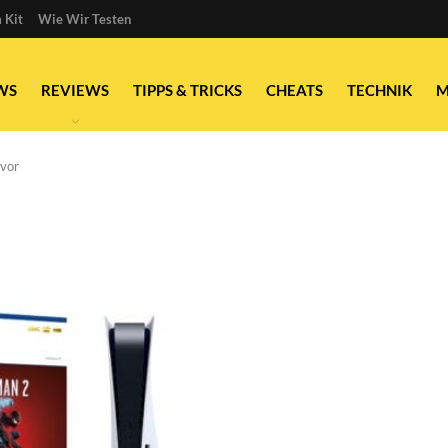
 Kit
Wie Wir Testen
WS
REVIEWS
TIPPS & TRICKS
CHEATS
TECHNIK
M
 vor