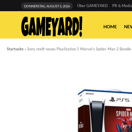
Über GAMEYARD
PR & Media
DONNERSTAG, AUGUST 6, 2026
HOME
NE
Startseite
»
Sony stellt neues PlayStation 5 Marvel’s Spider-Man 2 Bundle