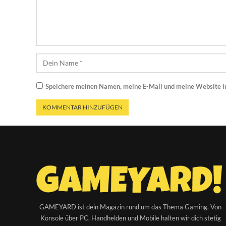
Speichere meinen Namen, meine E-Mail und meine Website i
GAMEYARD ist dein Magazin rund um das Thema Gaming. Von
Konsole über PC, Handhelden und Mobile halten wir dich stetig