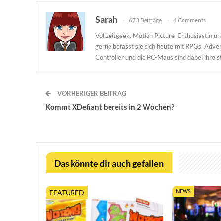
Sarah
673 Beiträge
4 Comments
Vollzeitgeek, Motion Picture-Enthusiastin 
gerne befasst sie sich heute mit RPGs, Adv
Controller und die PC-Maus sind dabei ihre st
VORHERIGER BEITRAG
Kommt XDefiant bereits in 2 Wochen?
Das könnte dir auch gefallen
NEWS
FEATURED