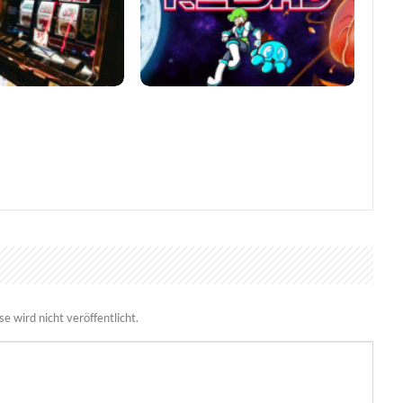
lügere Entscheidungen
Viral Reload EX: Anspruchsvoller
nos
Retro-Shooter mit
mikroskopischem Dreh
 wird nicht veröffentlicht.