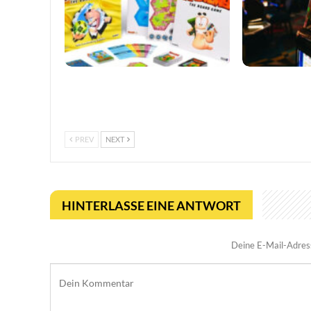
Worms feiert 30 Jahre mit
So trefft ihr k
erweiterter Tabletop-Edition
in Online-Casi
PREV
NEXT
HINTERLASSE EINE ANTWORT
Deine E-Mail-Adresse