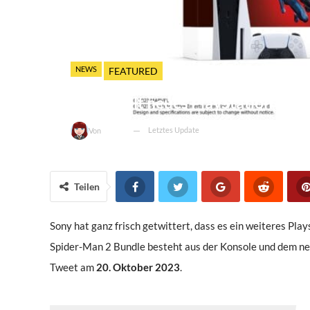
NEWS
FEATURED
Sony stellt neues PlayStation 5 M
Letztes Update
3. Oktober 2023
Von
Sarah
Teilen
Sony hat ganz frisch getwittert, dass es ein weiteres Pla
Spider-Man 2 Bundle besteht aus der Konsole und dem ne
Tweet am
20. Oktober 2023
.