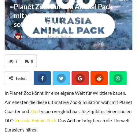
Planet Zoo: Eurasia Animal Pack
mit vielen neuen Tieren ist ab
sofort verfügbar
Letztes Update
17. Dezember 2023
Von
Sarah
Bild: Frontier Developments
7
0
Teilen
In Planet Zoo könnt ihr eine eigene Welt für Wildtiere bauen.
Am ehesten die diese ultimative Zoo-Simulation wohl mit Planet
Coaster und
Zoo
Tycoon vergleichbar. Jetzt gibt es einen coolen
DLC:
Eurasia Animal Pack
. Das Add-on bringt euch die Tierwelt
Eurasiens näher.