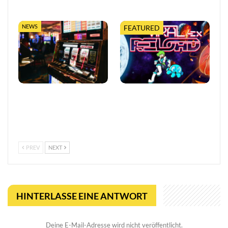
kostenloser…
NEWS
FEATURED
So trefft ihr klügere
Viral Reload EX:
Entscheidungen in Online-
Anspruchsvoller Retro-
Casinos
Shooter mit
mikroskopischem Dreh
PREV
NEXT
HINTERLASSE EINE ANTWORT
Deine E-Mail-Adresse wird nicht veröffentlicht.