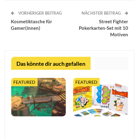
VORHERIGER BEITRAG
NÄCHSTER BEITRAG
Kosmetiktasche für
Street Fighter
Gamer(innen)
Pokerkarten-Set mit 10
Motiven
Das könnte dir auch gefallen
FEATURED
FEATURED
Moonlighter 2 legt finalen
Worms feiert 30 Jahre mit
Release-Termin fest, mit
erweiterter Tabletop-
neuem Trailer und
Edition