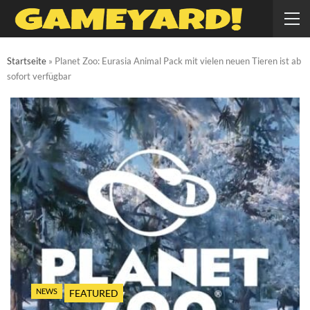
Startseite
»
Planet Zoo: Eurasia Animal Pack mit vielen neuen Tieren ist ab
sofort verfügbar
NEWS
FEATURED