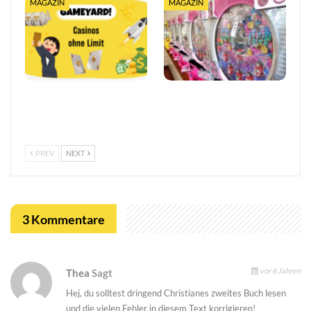
MAGAZIN
MAGAZIN
Online Casino ohne 1€
Pachinko Slots bieten ein
Limit: Spielen ohne
einzigartiges Spielerlebnis
Einschränkungen
PREV
NEXT
3 Kommentare
vor 6 Jahren
Thea
Sagt
Hej, du solltest dringend Christianes zweites Buch lesen
und die vielen Fehler in diesem Text korrigieren!