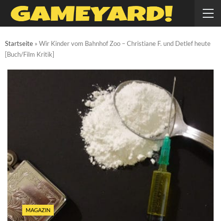
Startseite
»
Wir Kinder vom Bahnhof Zoo – Christiane F. und Detlef heute
[Buch/Film Kritik]
MAGAZIN