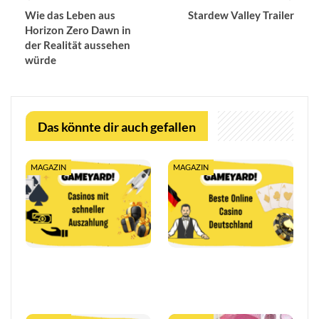
Wie das Leben aus
Stardew Valley Trailer
Horizon Zero Dawn in
der Realität aussehen
würde
Das könnte dir auch gefallen
MAGAZIN
MAGAZIN
Casino mit schneller
10€ Einzahlung im Online
Auszahlung: Sofort
Casino 2026: Bonus ab
Gewinne auszahlen
10€ sichern