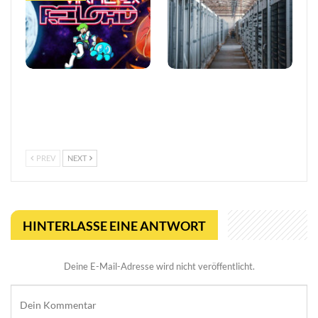
Viral Reload EX:
LUGAS-Ausbau markiert
Anspruchsvoller Retro-
eine neue Ära
Shooter mit
datengetriebener
mikroskopischem Dreh
Glücksspielaufsicht in…
PREV
NEXT
HINTERLASSE EINE ANTWORT
Deine E-Mail-Adresse wird nicht veröffentlicht.