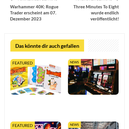
Warhammer 40K: Rogue
Three Minutes To Eight
Trader erscheint am 07.
wurde endlich
Dezember 2023
veröffentlicht!
Das könnte dir auch gefallen
NEWS
FEATURED
Worms feiert 30 Jahre mit
So trefft ihr klügere
erweiterter Tabletop-
Entscheidungen in Online-
Edition
Casinos
NEWS
FEATURED