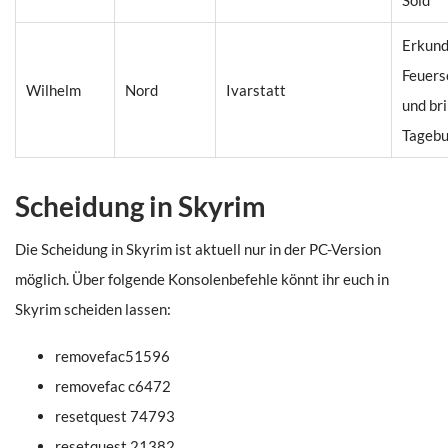
Sold
Erkund
Feuers
Wilhelm
Nord
Ivarstatt
und br
Tageb
Scheidung in Skyrim
Die Scheidung in Skyrim ist aktuell nur in der PC-Version
möglich. Über folgende Konsolenbefehle könnt ihr euch in
Skyrim scheiden lassen:
removefac51596
removefac c6472
resetquest 74793
resetquest 21382