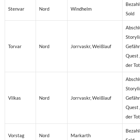
Bezahl
Stenvar
Nord
Windhelm
Sold
Abschl
Storyl
Torvar
Nord
Jorrvaskr, Weißlauf
Gefähr
Quest 
der To
Abschl
Storyl
Vilkas
Nord
Jorrvaskr, Weißlauf
Gefähr
Quest 
der To
Bezahl
Vorstag
Nord
Markarth