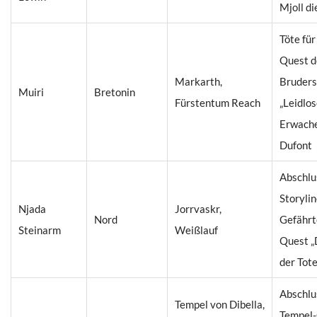
Mjoll di
Töte für
Quest d
Markarth,
Bruders
Muiri
Bretonin
Fürstentum Reach
„Leidlo
Erwache
Dufont
Abschlu
Storyli
Njada
Jorrvaskr,
Nord
Gefährt
Steinarm
Weißlauf
Quest „
der Tote
Abschlu
Tempel von Dibella,
Tempel