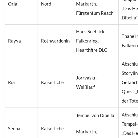
Orla
Nord
Markarth,
„Das He
Fürstentum Reach
Dibella“
Haus Seeblick,
Thane i
Rayya
Rothwardonin
Falkenring,
Falkenr
Hearthfire DLC
Abschlu
Storyli
Jorrvaskr,
Ria
Kaiserliche
Gefährt
Weißlauf
Quest „
der Tote
Abschlu
Tempel von Dibella
Tempel
Senna
Kaiserliche
Markarth,
„Das He