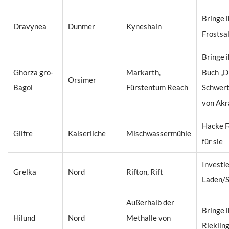
Bringe i
Dravynea
Dunmer
Kyneshain
Frostsa
Bringe i
Ghorza gro-
Markarth,
Buch „Di
Orsimer
Bagol
Fürstentum Reach
Schwert
von Akr
Hacke F
Gilfre
Kaiserliche
Mischwassermühle
für sie
Investie
Grelka
Nord
Rifton, Rift
Laden/
Außerhalb der
Bringe i
Hilund
Nord
Methalle von
Rieklin