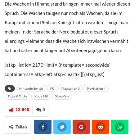
Die Wachen in Himmelsrand bringen immer mal wieder diesen
Spruch. Die Wachen taugen nur noch als Wachen, da sie im
Kampf mit einem Pfeil am Knie getroffen wurden – möge man
meinen. In der Sprache der Nord bedeutet dieser Spruch
allerdings vielmehr, dass die Wache sich inzwischen vermählt
hat und daher nicht länger auf Abenteuerjagd gehen kann.
[atkp_list id=’2170′ limit=’3′ template=’secondwide‘
containercss=’atkp-left atkp-clearfix‘][/atkp_list]
Nintendo Switch
PC
Playstation 3
PlayStation 4
Tipps & Tricks
Xbox 360
Xbox One
13.946
0
Teilen