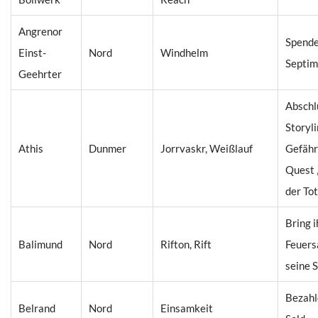
Angrenor
Spende
Einst-
Nord
Windhelm
Septim
Geehrter
Abschl
Storyli
Athis
Dunmer
Jorrvaskr, Weißlauf
Gefähr
Quest 
der To
Bring 
Balimund
Nord
Rifton, Rift
Feuers
seine 
Bezahl
Belrand
Nord
Einsamkeit