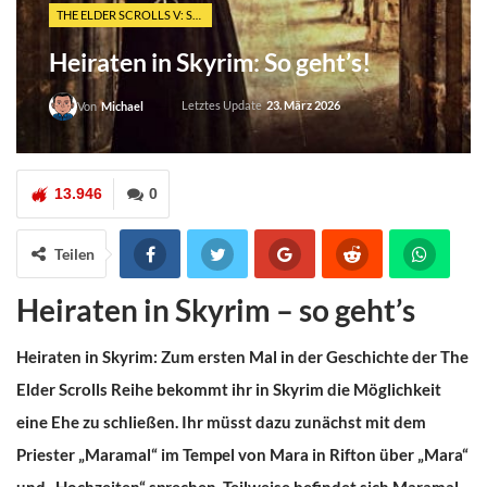
THE ELDER SCROLLS V: SKYRIM
Heiraten in Skyrim: So geht’s!
Letztes Update
23. März 2026
Von
Michael
13.946
0
Teilen
Heiraten in Skyrim – so geht’s
Heiraten in Skyrim: Zum ersten Mal in der Geschichte der The
Elder Scrolls Reihe bekommt ihr in Skyrim die Möglichkeit
eine Ehe zu schließen. Ihr müsst dazu zunächst mit dem
Priester „Maramal“ im Tempel von Mara in Rifton über „Mara“