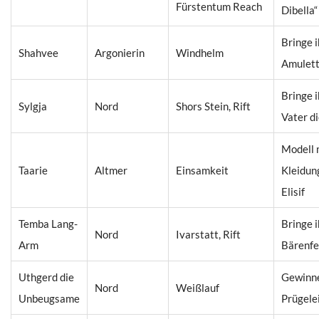
Fürstentum Reach
Dibella“
Bringe i
Shahvee
Argonierin
Windhelm
Amulet
Bringe 
Sylgja
Nord
Shors Stein, Rift
Vater di
Modell m
Taarie
Altmer
Einsamkeit
Kleidung
Elisif
Temba Lang-
Bringe i
Nord
Ivarstatt, Rift
Arm
Bärenfe
Uthgerd die
Gewinne
Nord
Weißlauf
Unbeugsame
Prügele