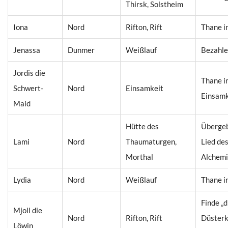
Thirsk, Solstheim
Iona
Nord
Rifton, Rift
Thane i
Jenassa
Dunmer
Weißlauf
Bezahle
Jordis die
Thane i
Schwert-
Nord
Einsamkeit
Einsamk
Maid
Hütte des
Übergeb
Lami
Nord
Thaumaturgen,
Lied de
Morthal
Alchemi
Lydia
Nord
Weißlauf
Thane i
Finde „d
Mjoll die
Nord
Rifton, Rift
Düsterk
Löwin