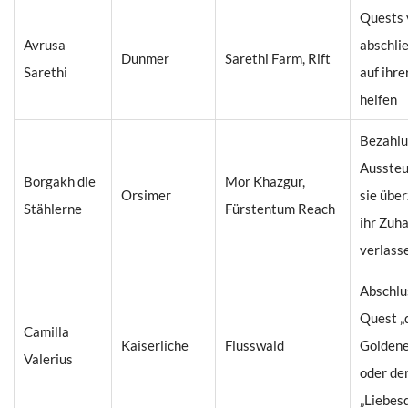
Quests 
Avrusa
abschli
Dunmer
Sarethi Farm, Rift
Sarethi
auf ihr
helfen
Bezahlu
Aussteu
Borgakh die
Mor Khazgur,
Orsimer
sie übe
Stählerne
Fürstentum Reach
ihr Zuh
verlass
Abschlu
Quest „
Camilla
Kaiserliche
Flusswald
Goldene
Valerius
oder de
„Liebes