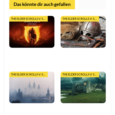
Das könnte dir auch gefallen
THE ELDER SCROLLS V: SKYRIM
THE ELDER SCROLLS V: SKYRIM
Top-Tipps zur Navigation
The Elder Scrolls Online:
in Cyrodiil in The Elder
Einsteigerguide – Tipps
Scrolls: Oblivion
und Tricks
THE ELDER SCROLLS V: SKYRIM
THE ELDER SCROLLS V: SKYRIM
The Elder Scrolls 6: Das
Skyrim: Sturmmäntel oder
erwartet uns
Kaiserliche?