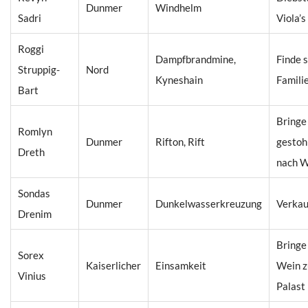
Dunmer
Windhelm
Sadri
Viola’s
Roggi
Dampfbrandmine,
Finde 
Struppig-
Nord
Kyneshain
Famili
Bart
Bringe
Romlyn
Dunmer
Rifton, Rift
gestoh
Dreth
nach 
Sondas
Dunmer
Dunkelwasserkreuzung
Verkau
Drenim
Bringe
Sorex
Kaiserlicher
Einsamkeit
Wein z
Vinius
Palast