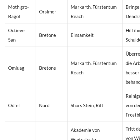
Moth gro-
Markarth, Fürstentum
Bringe
Orsimer
Bagol
Reach
Deadr
Octieve
Hilf ih
Bretone
Einsamkeit
San
Schulde
Überre
Markarth, Fürstentum
die Ar
Omluag
Bretone
Reach
besser
behand
Reinig
Odfel
Nord
Shors Stein, Rift
von de
Frostb
Tritt 
Akademie von
von Wi
Winterfeste,