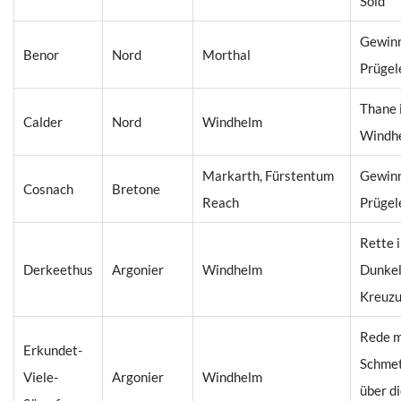
Sold
Gewinn
Benor
Nord
Morthal
Prügel
Thane 
Calder
Nord
Windhelm
Windh
Markarth, Fürstentum
Gewinn
Cosnach
Bretone
Reach
Prügel
Rette i
Derkeethus
Argonier
Windhelm
Dunke
Kreuz
Rede m
Erkundet-
Schmet
Viele-
Argonier
Windhelm
über d