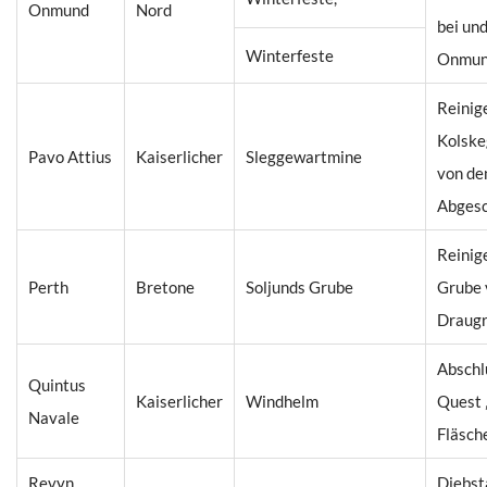
Onmund
Nord
bei und
Winterfeste
Onmun
Reinig
Kolske
Pavo Attius
Kaiserlicher
Sleggewartmine
von de
Abges
Reinig
Perth
Bretone
Soljunds Grube
Grube 
Draug
Abschl
Quintus
Kaiserlicher
Windhelm
Quest 
Navale
Fläsch
Revyn
Diebst