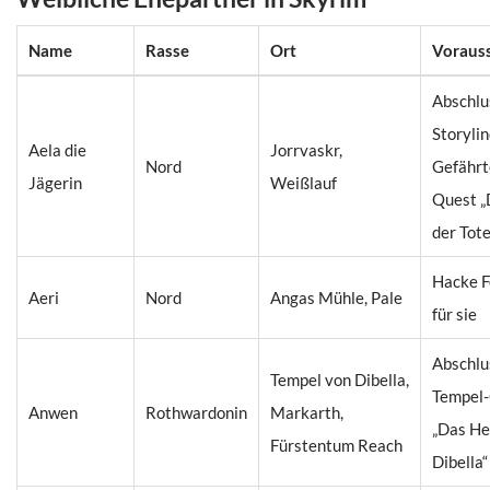
Name
Rasse
Ort
Voraus
Abschlu
Storylin
Aela die
Jorrvaskr,
Nord
Gefährt
Jägerin
Weißlauf
Quest „
der Tote
Hacke F
Aeri
Nord
Angas Mühle, Pale
für sie
Abschlu
Tempel von Dibella,
Tempel
Anwen
Rothwardonin
Markarth,
„Das He
Fürstentum Reach
Dibella“