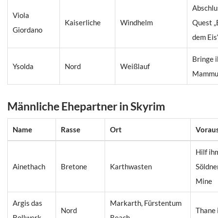
Abschlu
Viola
Kaiserliche
Windhelm
Quest „
Giordano
dem Eis
Bringe i
Ysolda
Nord
Weißlauf
Mammut
Männliche Ehepartner in Skyrim
Name
Rasse
Ort
Vorau
Hilf ih
Ainethach
Bretone
Karthwasten
Söldner
Mine
Argis das
Markarth, Fürstentum
Nord
Thane 
Bollwerk
Reach