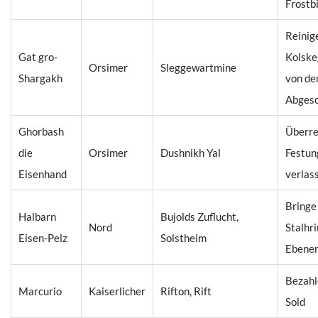
Frostb
Reinig
Gat gro-
Kolske
Orsimer
Sleggewartmine
Shargakh
von de
Abges
Ghorbash
Überre
die
Orsimer
Dushnikh Yal
Festun
Eisenhand
verlas
Bringe
Halbarn
Bujolds Zuflucht,
Nord
Stalhr
Eisen-Pelz
Solstheim
Ebener
Bezahl
Marcurio
Kaiserlicher
Rifton, Rift
Sold