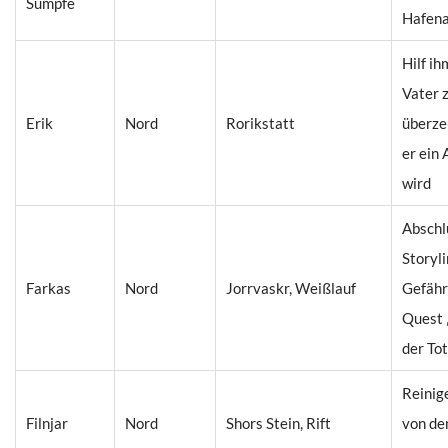
Sümpfe
Hafena
Hilf ih
Vater 
Erik
Nord
Rorikstatt
überze
er ein
wird
Abschl
Storyli
Farkas
Nord
Jorrvaskr, Weißlauf
Gefähr
Quest 
der To
Reinig
Filnjar
Nord
Shors Stein, Rift
von de