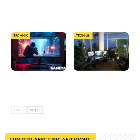
Das Ende berechenbarer
Razer stellt Project Ava
Games? Warum
vor: KI-Gaming-Coach mit
Quantentechnologie alles
Grok-Technologie auf der
verändert
CES 2026
TECHNIK
TECHNIK
Neuer KI-Gaming-Monitor
Wie Gaming seinen
entfacht Streit um
ökologischen Fußabdruck
Fairplay: Ist das Betrug
verkleinert
oder Innovation?
PREV
NEXT
HINTERLASSE EINE ANTWORT