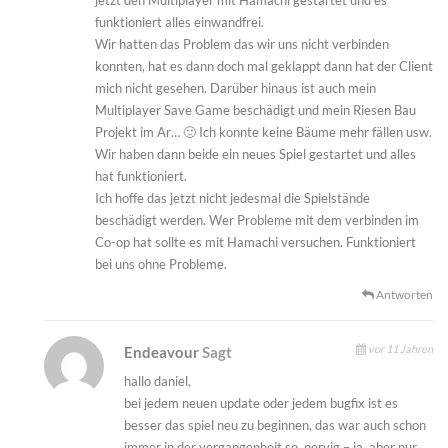
jetzt den Multiplayer mit Hamachi gestartet und es
funktioniert alles einwandfrei.
Wir hatten das Problem das wir uns nicht verbinden
konnten, hat es dann doch mal geklappt dann hat der Client
mich nicht gesehen. Darüber hinaus ist auch mein
Multiplayer Save Game beschädigt und mein Riesen Bau
Projekt im Ar… 🙁 Ich konnte keine Bäume mehr fällen usw.
Wir haben dann beide ein neues Spiel gestartet und alles
hat funktioniert.
Ich hoffe das jetzt nicht jedesmal die Spielstände
beschädigt werden. Wer Probleme mit dem verbinden im
Co-op hat sollte es mit Hamachi versuchen. Funktioniert
bei uns ohne Probleme.
Antworten
vor 11 Jahren
Endeavour
Sagt
hallo daniel,
bei jedem neuen update oder jedem bugfix ist es
besser das spiel neu zu beginnen, das war auch schon
immer in der vergangenheit so. nervig – ja, aber nur