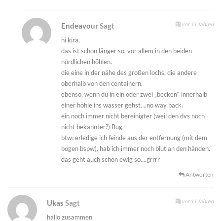
vor 11 Jahren
Endeavour
Sagt
hi kira,
das ist schon länger so. vor allem in den beiden
nördlichen höhlen.
die eine in der nähe des großen lochs, die andere
oberhalb von den containern.
ebenso, wenn du in ein oder zwei „becken“ innerhalb
einer höhle ins wasser gehst….no way back.
ein noch immer nicht bereinigter (weil den dvs noch
nicht bekannter?) Bug.
btw: erledige ich feinde aus der entfernung (mit dem
bogen bspw), hab ich immer noch blut an den händen.
das geht auch schon ewig so….grrrr
Antworten
vor 11 Jahren
Ukas
Sagt
hallo zusammen,