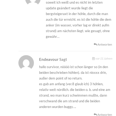
soweit ich weiß und es nicht im letzten
update geändert wurde liegt die
bergsteigeraxt in der höhle, durch die man
auch die tür erreicht. es ist die höhle die dem
anker (im wasser, vorher lag er direkt aufm
strand) am nächsten liegt. wie gesagt, ohne
gewähr…
Antworten
vor 11 Jahren
Endeavour
Sagt
hallo survivor, nöööö ist schon länger so (in den
beiden beschrieben höhlen). da ist nixxxx drin,
außer dem point of no return.
es gab am anfang (ver.8 glaub ich) 3 höhlen,
relativ weit nördlich. die beiden o. b. und eine am
strand, wo man kurz schwimmen mußte, dann
verschwand die am strand und die beiden
anderen wurden buggy….
Antworten