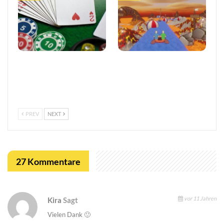
Vertrauen im
Entwickler äußert
europäischen Online-
Bedenken wegen Steams
Glücksspiel stärken
Rückerstattungsregel für
kurze Spiele
PREV
NEXT
27 Kommentare
vor 11 Jahren
Kira
Sagt
Vielen Dank 🙂