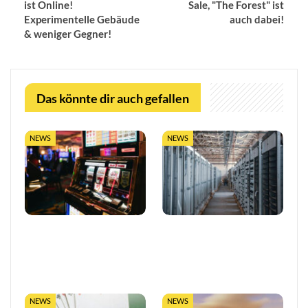
ist Online!
Sale, "The Forest" ist
Experimentelle Gebäude
auch dabei!
& weniger Gegner!
Das könnte dir auch gefallen
NEWS
NEWS
So trefft ihr klügere
LUGAS-Ausbau markiert
Entscheidungen in Online-
eine neue Ära
Casinos
datengetriebener
Glücksspielaufsicht in…
NEWS
NEWS