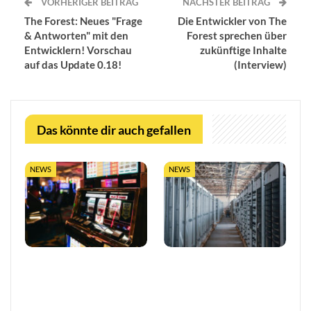
VORHERIGER BEITRAG
NÄCHSTER BEITRAG
The Forest: Neues "Frage
Die Entwickler von The
& Antworten" mit den
Forest sprechen über
Entwicklern! Vorschau
zukünftige Inhalte
auf das Update 0.18!
(Interview)
Das könnte dir auch gefallen
NEWS
NEWS
So trefft ihr klügere
LUGAS-Ausbau markiert
Entscheidungen in Online-
eine neue Ära
Casinos
datengetriebener
Glücksspielaufsicht in…