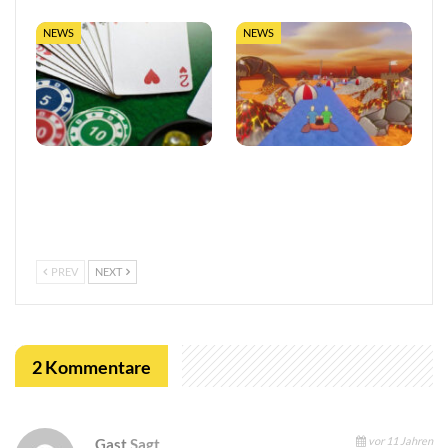
NEWS
NEWS
Vertrauen im
Entwickler äußert
europäischen Online-
Bedenken wegen Steams
Glücksspiel stärken
Rückerstattungsregel für
kurze Spiele
PREV
NEXT
2 Kommentare
vor 11 Jahren
Gast
Sagt