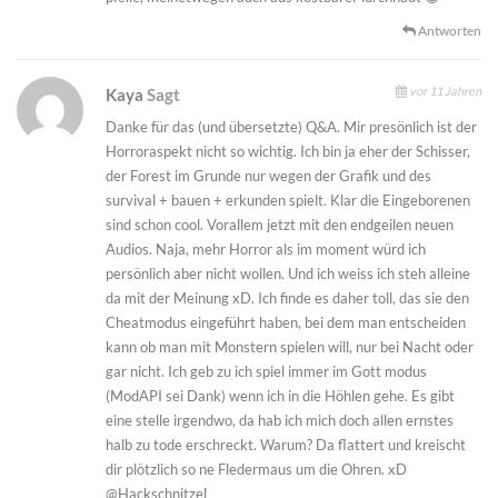
Antworten
vor 11 Jahren
Kaya
Sagt
Danke für das (und übersetzte) Q&A. Mir presönlich ist der
Horroraspekt nicht so wichtig. Ich bin ja eher der Schisser,
der Forest im Grunde nur wegen der Grafik und des
survival + bauen + erkunden spielt. Klar die Eingeborenen
sind schon cool. Vorallem jetzt mit den endgeilen neuen
Audios. Naja, mehr Horror als im moment würd ich
persönlich aber nicht wollen. Und ich weiss ich steh alleine
da mit der Meinung xD. Ich finde es daher toll, das sie den
Cheatmodus eingeführt haben, bei dem man entscheiden
kann ob man mit Monstern spielen will, nur bei Nacht oder
gar nicht. Ich geb zu ich spiel immer im Gott modus
(ModAPI sei Dank) wenn ich in die Höhlen gehe. Es gibt
eine stelle irgendwo, da hab ich mich doch allen ernstes
halb zu tode erschreckt. Warum? Da flattert und kreischt
dir plötzlich so ne Fledermaus um die Ohren. xD
@Hackschnitzel