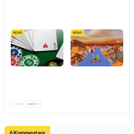
So trefft ihr klügere
LUGAS-Ausbau markiert
Entscheidungen in Online-
eine neue Ära
Casinos
datengetriebener
Glücksspielaufsicht in…
NEWS
NEWS
Vertrauen im
Entwickler äußert
europäischen Online-
Bedenken wegen Steams
Glücksspiel stärken
Rückerstattungsregel für
kurze Spiele
PREV
NEXT
6 Kommentare