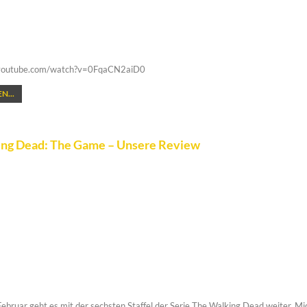
.youtube.com/watch?v=0FqaCN2aiD0
N...
ng Dead: The Game – Unsere Review
Februar geht es mit der sechsten Staffel der Serie The Walking Dead weiter. M