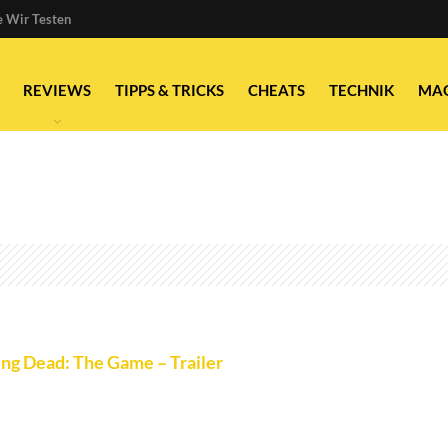
 Wir Testen
REVIEWS
TIPPS & TRICKS
CHEATS
TECHNIK
MA
ng Dead: The Game – Trailer