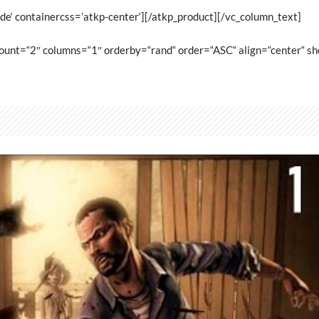
e‘ containercss=’atkp-center‘][/atkp_product][/vc_column_text]
unt=“2″ columns=“1″ orderby=“rand“ order=“ASC“ align=“center“ sh