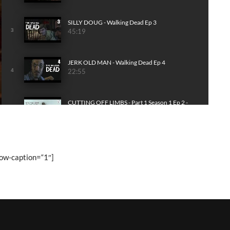
SILLY DOUG - Walking Dead Ep 3
3
45:19
JERK OLD MAN - Walking Dead Ep 4
4
22:55
CUTTING OFF LIMBS - Part 1 Season 1 Ep 2 -
Walking Dead
5
39:03
HAVING TRUST ISSUES - Part 2 Season 1 Ep 2 -
Walking Dead
6
ow-caption=“1″]
31:06
CANNIBALS - Walking Dead Part 3 Season 1 Ep
2
7
37:45
SALTY - Walking Dead Part 4 Season 1 Ep 2