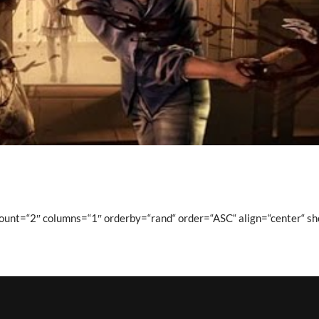
unt=“2″ columns=“1″ orderby=“rand“ order=“ASC“ align=“center“ sh