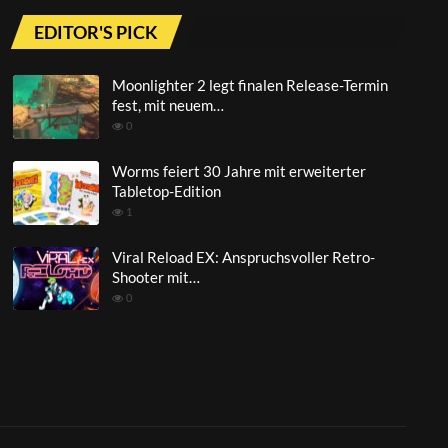
8
40:51
EDITOR'S PICK
DETECTIVE DUCK - Part 1 Walking Dead Ep3
S1
9
Moonlighter 2 legt finalen Release-Termin
45:33
fest, mit neuem…
0
SHE SNAPPED - Part 2 Walking Dead Ep3 S1
10
41:15
Worms feiert 30 Jahre mit erweiterter
Tabletop-Edition
1
Viral Reload EX: Anspruchsvoller Retro-
Shooter mit…
0