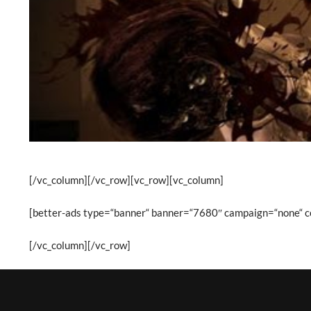
[/vc_column][/vc_row][vc_row][vc_column]
[better-ads type=“banner“ banner=“7680″ campaign=“none“ co
[/vc_column][/vc_row]