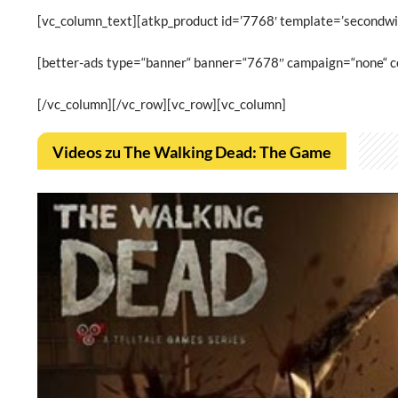
[vc_column_text][atkp_product id=’7768′ template=’secondwid
[better-ads type=“banner“ banner=“7678″ campaign=“none“ co
[/vc_column][/vc_row][vc_row][vc_column]
Videos zu The Walking Dead: The Game