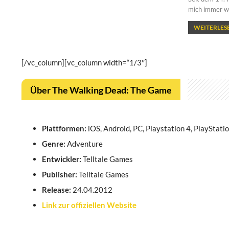
mich immer wi
WEITERLESE
[/vc_column][vc_column width=“1/3″]
Über The Walking Dead: The Game
Plattformen:
iOS, Android, PC, Playstation 4, PlayStati
Genre:
Adventure
Entwickler:
Telltale Games
Publisher:
Telltale Games
Release:
24.04.2012
Link zur offiziellen Website