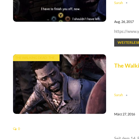
Sarah
Aug. 26, 2017
https://www
WEITERLESE
THE WALKING DEAD: THE GAME
The Walki
Sarah
März 27, 2016
0
Seit dem 14. 