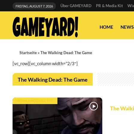
Über GAMEYARD
PR & Media Kit
Wie
FREITAG, AUGUST 7, 2026
HOME
NEWS
Startseite
»
The Walking Dead: The Game
[vc_row][vc_column width=“2/3″]
The Walking Dead: The Game
THE WALKING DEAD: THE GAME
The Walki