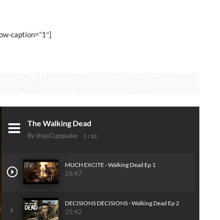
ow-caption=“1″]
The Walking Dead
By iHasCupquake
1
/ 10
MUCH EXCITE - Walking Dead Ep 1
26:47
DECISIONS DECISIONS - Walking Dead Ep 2
2
25:42