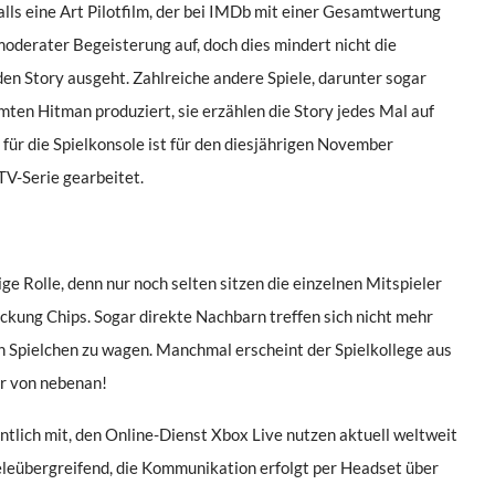
lls eine Art Pilotfilm, der bei IMDb mit einer Gesamtwertung
moderater Begeisterung auf, doch dies mindert nicht die
en Story ausgeht. Zahlreiche andere Spiele, darunter sogar
ten Hitman produziert, sie erzählen die Story jedes Mal auf
für die Spielkonsole ist für den diesjährigen November
 TV-Serie gearbeitet.
ge Rolle, denn nur noch selten sitzen die einzelnen Mitspieler
ckung Chips. Sogar direkte Nachbarn treffen sich nicht mehr
n Spielchen zu wagen. Manchmal erscheint der Spielkollege aus
er von nebenan!
tlich mit, den Online-Dienst Xbox Live nutzen aktuell weltweit
ieleübergreifend, die Kommunikation erfolgt per Headset über