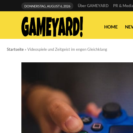
Über GAMEYARD
PR & Media
DONNERSTAG, AUGUST 6, 2026
HOME
NE
Startseite
»
Videospiele und Zeitgeist im engen Gleichklang