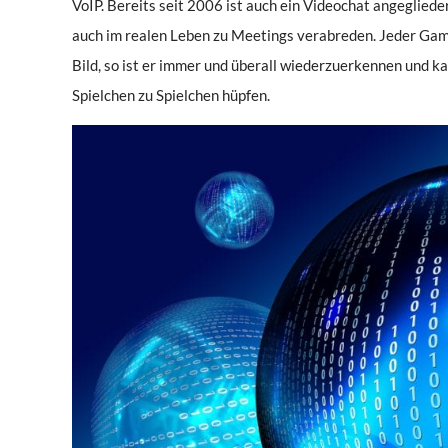
VoIP. Bereits seit 2006 ist auch ein Videochat angegliede
auch im realen Leben zu Meetings verabreden. Jeder Game
Bild, so ist er immer und überall wiederzuerkennen und 
Spielchen zu Spielchen hüpfen.