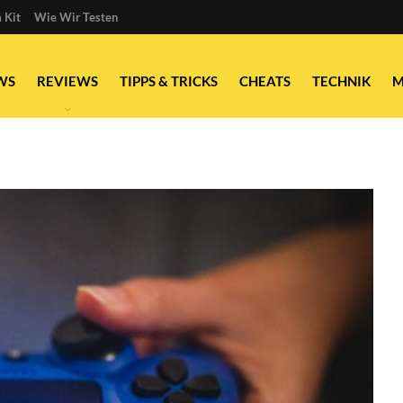
 Kit
Wie Wir Testen
WS
REVIEWS
TIPPS & TRICKS
CHEATS
TECHNIK
M