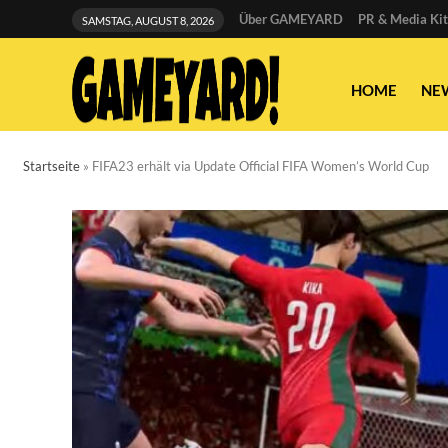
Über GAMEYARD
PR & Media Kit
SAMSTAG, AUGUST 8, 2026
HOME
NE
Startseite
»
FIFA23 erhält via Update Official FIFA Women’s World Cup