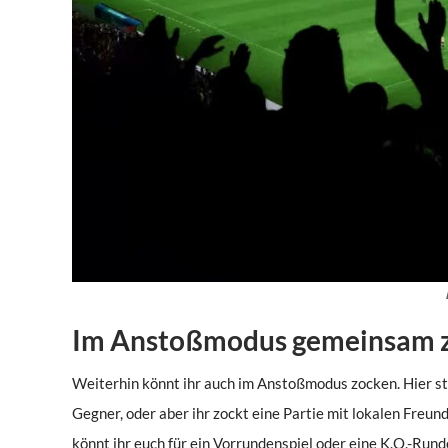
Im Anstoßmodus gemeinsam 
Weiterhin könnt ihr auch im Anstoßmodus zocken. Hier st
Gegner, oder aber ihr zockt eine Partie mit lokalen Freu
könnt ihr euch für ein Vorrundenspiel oder eine K.O.-Run