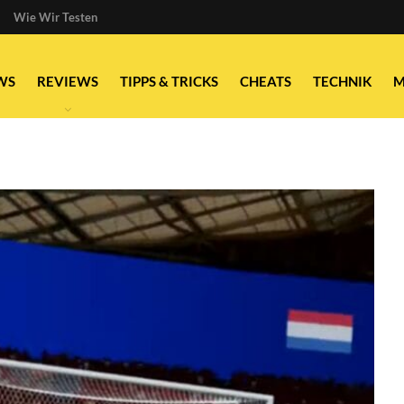
Wie Wir Testen
WS
REVIEWS
TIPPS & TRICKS
CHEATS
TECHNIK
M