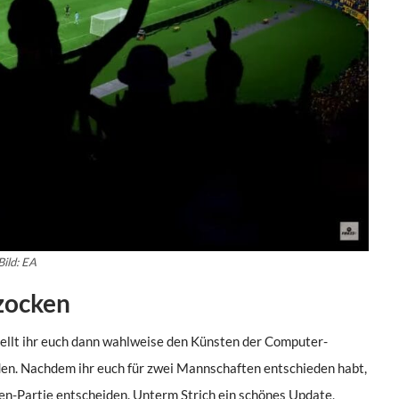
Bild: EA
zocken
ellt ihr euch dann wahlweise den Künsten der Computer-
nden. Nachdem ihr euch für zwei Mannschaften entschieden habt,
den-Partie entscheiden. Unterm Strich ein schönes Update,