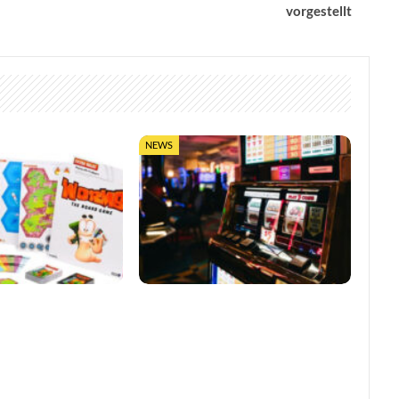
vorgestellt
NEWS
0 Jahre mit
So trefft ihr klügere Entscheidungen
bletop-Edition
in Online-Casinos