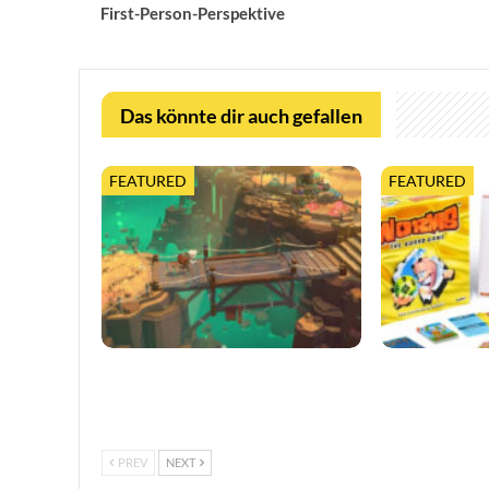
First-Person-Perspektive
Das könnte dir auch gefallen
FEATURED
FEATURED
Moonlighter 2 legt finalen Release-
Worms feiert 3
Termin fest, mit neuem Trailer und
erweiterter Ta
kostenloser…
PREV
NEXT