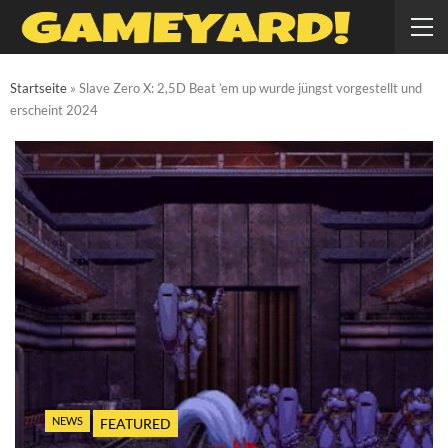
Startseite
»
Slave Zero X: 2,5D Beat ’em up wurde jüngst vorgestellt und
erscheint 2024
NEWS
FEATURED