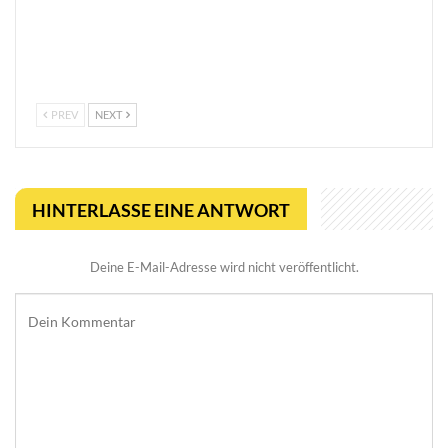
So trefft ihr klügere
Viral Reload EX:
Entscheidungen in Online-
Anspruchsvoller Retro-
Casinos
Shooter mit
mikroskopischem Dreh
PREV
NEXT
HINTERLASSE EINE ANTWORT
Deine E-Mail-Adresse wird nicht veröffentlicht.