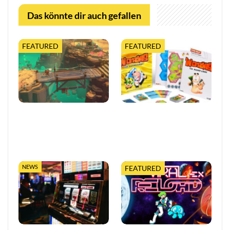
Das könnte dir auch gefallen
FEATURED
FEATURED
Moonlighter 2 legt finalen
Worms feiert 30 Jahre mit
Release-Termin fest, mit
erweiterter Tabletop-
neuem Trailer und
Edition
kostenloser…
NEWS
FEATURED