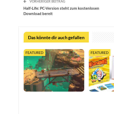
VORHERIGER BEITRAG
Half-Life: PC-Version steht zum kostenlosen
Download bereit
Das könnte dir auch gefallen
FEATURED
FEATURED
Moonlighter 2 legt finalen Release-
Worms feiert 3
Termin fest, mit neuem Trailer und
erweiterter Ta
kostenloser…