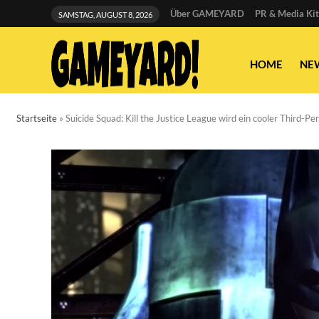
Über GAMEYARD
PR & Media Kit
SAMSTAG, AUGUST 8, 2026
HOME
NE
Startseite
»
Suicide Squad: Kill the Justice League wird ein cooler Third-P