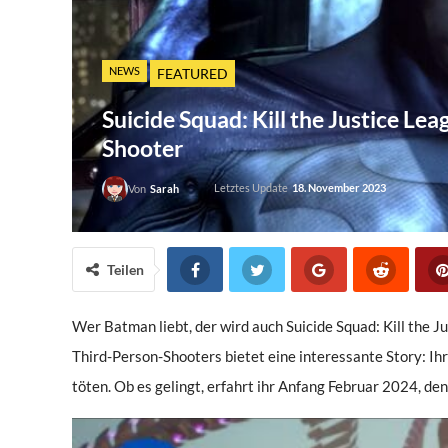
NEWS
FEATURED
Suicide Squad: Kill the Justice Le
Shooter
Letztes Update
18. November 2023
Von
Sarah
Teilen
Wer Batman liebt, der wird auch Suicide Squad: Kill the 
Third-Person-Shooters bietet eine interessante Story: Ihr
töten. Ob es gelingt, erfahrt ihr Anfang Februar 2024, den