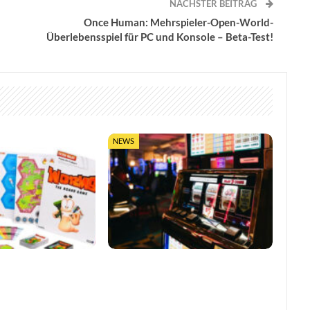
NÄCHSTER BEITRAG
Once Human: Mehrspieler-Open-World-
Überlebensspiel für PC und Konsole – Beta-Test!
NEWS
0 Jahre mit
So trefft ihr klügere Entscheidungen
bletop-Edition
in Online-Casinos