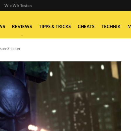
Wie Wir Testen
WS
REVIEWS
TIPPS & TRICKS
CHEATS
TECHNIK
M
erson-Shooter