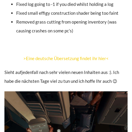
Fixed log going to -1 if you died whilst holding a log
Fixed small effigy construction shader being too faint
Removed grass cutting from opening inventory (was
causing crashes on some pc’s)
>Eine deutsche Übersetzung findet ihr hier<
Sieht aufjedenfall nach sehr vielen neuen Inhalten aus :). Ich
habe die nächsten Tage viel zu tun und ich hoffe Ihr auch 😉