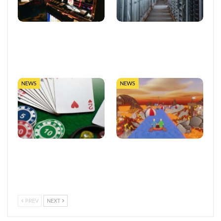
So trefft ihr klügere
LUGAS-Ausbau markiert
Entscheidungen in Online-
eine neue Ära
Casinos
datengetriebener
Glücksspielaufsicht in…
NEWS
NEWS
Vertrauen im
Entwickler äußert
europäischen Online-
Bedenken wegen Steams
Glücksspiel stärken
Rückerstattungsregel für
kurze Spiele
PREV
NEXT