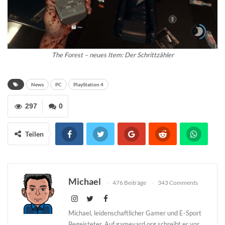
The Forest – neues Item: Der Schrittzähler
News
PC
PlayStation 4
297
0
Teilen
Michael
476 Beiträge
343 Comments
Michael, leidenschaftlicher Gamer und E-Sport
Begeisteter. Auf gameyard.org schreibt er vor