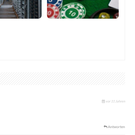
markiert eine neue
Vertrauen im europäischen Online-
iebener
Glücksspiel stärken
sicht in…
vor 11 Jahren
Antworten