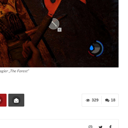
agier „The Forest“
329
18