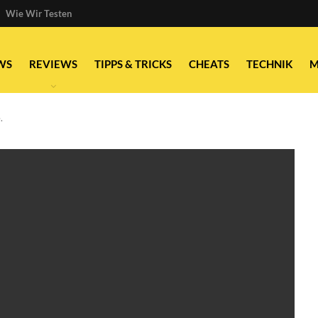
Wie Wir Testen
WS
REVIEWS
TIPPS & TRICKS
CHEATS
TECHNIK
M
.