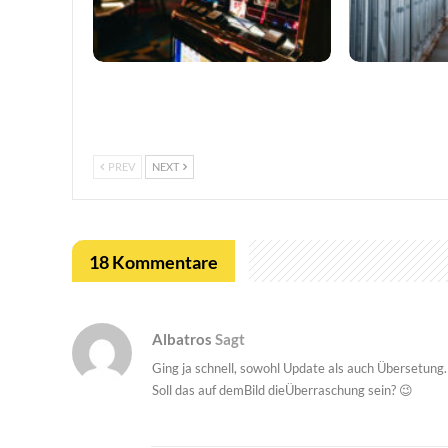
So trefft ihr klügere Entscheidungen
LUGAS-Ausbau 
in Online-Casinos
Ära datengetr
Glücksspielauf
PREV
NEXT
18 Kommentare
Albatros
Sagt
Ging ja schnell, sowohl Update als auch Übersetung.
Soll das auf demBild dieÜberraschung sein? 😉