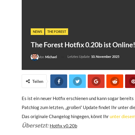
NEWS
THE FOREST
The Forest Hotfix 0.20b ist Online!
Letztes Update
10. November 2025
Von
Michael
Teilen
Es ist ein neuer Hotfix erschienen und kann sogar berei
Patchlog zum letzten, „großen“ Update findet Ihr unter di
Das originale Changelog hingegen, könnt Ihr
unter diesem
Übersetzt:
Hotfix v0.20b