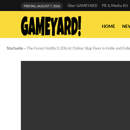
Über GAMEYARD
PR & Media Kit
FREITAG, AUGUST 7, 2026
HOME
NE
Startseite
»
The Forest Hotfix 0.20b ist Online! Bug Fixes in Hülle und Fülle