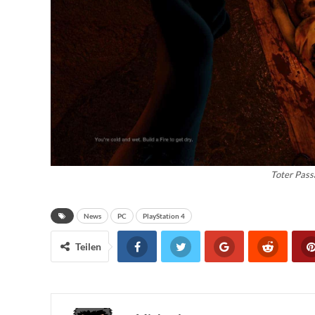
Toter Pass
News
PC
PlayStation 4
Teilen