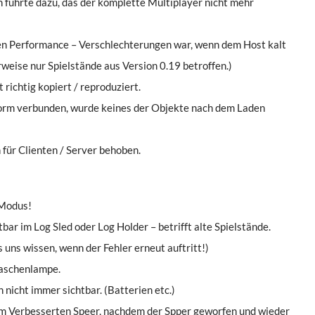
führte dazu, das der komplette Multiplayer nicht mehr
hen Performance – Verschlechterungen war, wenn dem Host kalt
rweise nur Spielstände aus Version 0.19 betroffen.)
richtig kopiert / reproduziert.
orm verbunden, wurde keines der Objekte nach dem Laden
 für Clienten / Server behoben.
 Modus!
r im Log Sled oder Log Holder – betrifft alte Spielstände.
 uns wissen, wenn der Fehler erneut auftritt!)
Taschenlampe.
icht immer sichtbar. (Batterien etc.)
m Verbesserten Speer, nachdem der Spper geworfen und wieder