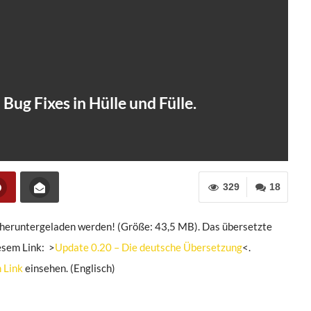
 Bug Fixes in Hülle und Fülle.
329
18
ts heruntergeladen werden! (Größe: 43,5 MB). Das übersetzte
esem Link: >
Update 0.20 – Die deutsche Übersetzung
<.
 Link
einsehen. (Englisch)