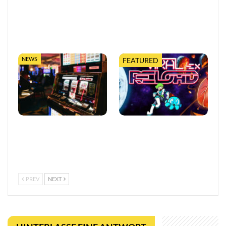
Moonlighter 2 legt finalen
Worms feiert 30 Jahre mit
Release-Termin fest, mit
erweiterter Tabletop-
neuem Trailer und
Edition
kostenloser…
NEWS
FEATURED
So trefft ihr klügere
Viral Reload EX:
Entscheidungen in Online-
Anspruchsvoller Retro-
Casinos
Shooter mit
mikroskopischem Dreh
PREV
NEXT