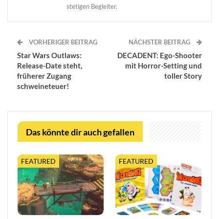
stetigen Begleiter.
VORHERIGER BEITRAG
NÄCHSTER BEITRAG
Star Wars Outlaws:
DECADENT: Ego-Shooter
Release-Date steht,
mit Horror-Setting und
früherer Zugang
toller Story
schweineteuer!
Das könnte dir auch gefallen
FEATURED
FEATURED