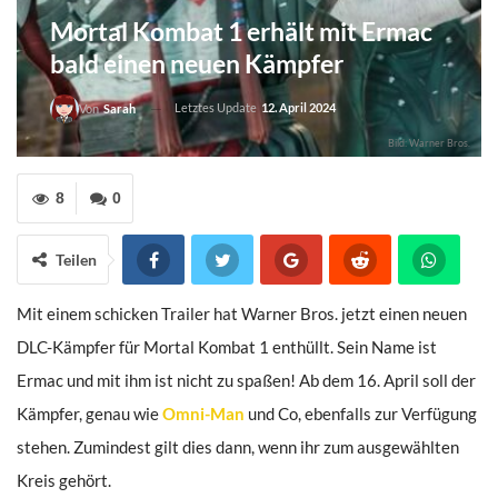
Mortal Kombat 1 erhält mit Ermac
bald einen neuen Kämpfer
Letztes Update
12. April 2024
Von
Sarah
Bild: Warner Bros.
8
0
Teilen
Mit einem schicken Trailer hat Warner Bros. jetzt einen neuen
DLC-Kämpfer für Mortal Kombat 1 enthüllt. Sein Name ist
Ermac und mit ihm ist nicht zu spaßen! Ab dem 16. April soll der
Kämpfer, genau wie
Omni-Man
und Co, ebenfalls zur Verfügung
stehen. Zumindest gilt dies dann, wenn ihr zum ausgewählten
Kreis gehört.