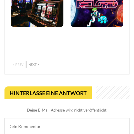
So trefft ihr klügere
Viral Reload EX:
Entscheidungen in Online-
Anspruchsvoller Retro-
Casinos
Shooter mit
mikroskopischem Dreh
PREV
NEXT
HINTERLASSE EINE ANTWORT
Deine E-Mail-Adresse wird nicht veröffentlicht.