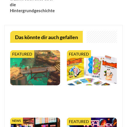
die
Hintergrundgeschichte
Das könnte dir auch gefallen
FEATURED
FEATURED
Moonlighter 2 legt finalen
Worms feiert 30 Jahre mit
Release-Termin fest, mit
erweiterter Tabletop-
neuem Trailer und
Edition
kostenloser…
NEWS
FEATURED